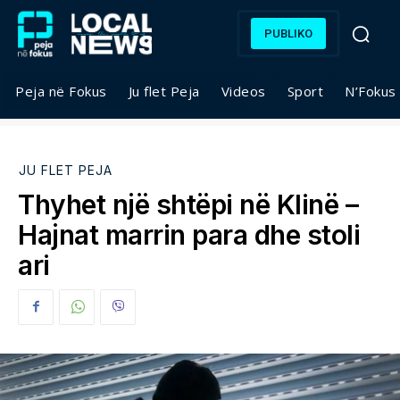
PUBLIKO
Peja në Fokus
Ju flet Peja
Videos
Sport
N’Fokus
JU FLET PEJA
Thyhet një shtëpi në Klinë –
Hajnat marrin para dhe stoli
ari