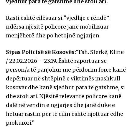
vjedhur para të gatshme dhe stoli ari.
Rasti është cilësuar si “vjedhje e rëndë”,
ndërsa njësitë policore janë mobilizuar
menjëherë dhe po hetojnë ngjarjen.
Sipas Policisë së Kosovës:
“Fsh. Sferkë, Klinë
/ 22.02.2026 – 23:19. Është raportuar se
person/a të panjohur me përdorim force kanë
depërtuar në shtëpinë e viktimës mashkull
kosovar dhe kanë vjedhur para të gatshme, si
dhe stoli ari. Njësitë relevante policore kanë
dalë në vendin e ngjarjes dhe janë duke e
hetuar rastin për të cilin është njoftuar edhe
prokurori.”