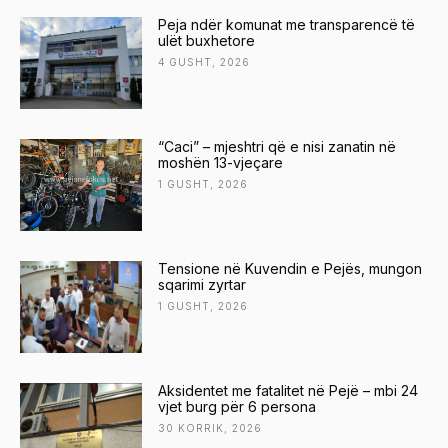
Peja ndër komunat me transparencë të
ulët buxhetore
4 GUSHT, 2026
“Caci” – mjeshtri që e nisi zanatin në
moshën 13-vjeçare
1 GUSHT, 2026
Tensione në Kuvendin e Pejës, mungon
sqarimi zyrtar
1 GUSHT, 2026
Aksidentet me fatalitet në Pejë – mbi 24
vjet burg për 6 persona
30 KORRIK, 2026