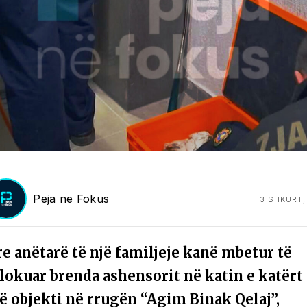
Peja ne Fokus
3 SHKURT,
e anëtarë të një familjeje kanë mbetur të
llokuar brenda ashensorit në katin e katërt 
jë objekti në rrugën “Agim Binak Qelaj”,