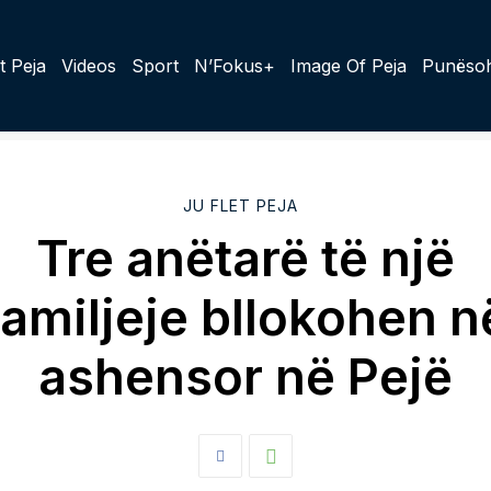
t Peja
Videos
Sport
N’Fokus+
Image Of Peja
Punësoh
JU FLET PEJA
Tre anëtarë të një
familjeje bllokohen n
ashensor në Pejë