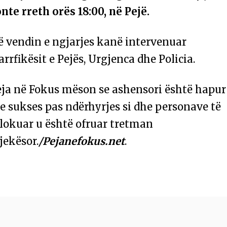
nte rreth orës 18:00, në Pejë.
ë vendin e ngjarjes kanë intervenuar
arrfikësit e Pejës, Urgjenca dhe Policia.
eja në Fokus mëson se ashensori është hapur
 sukses pas ndërhyrjes si dhe personave të
llokuar u është ofruar tretman
jekësor.
/Pejanefokus.net
.