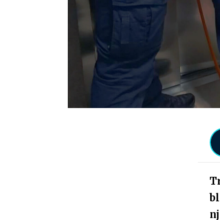
Tr
b
n