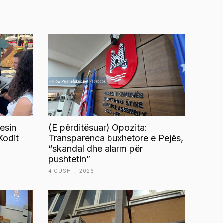
esin
(E përditësuar) Opozita:
Kodit
Transparenca buxhetore e Pejës,
“skandal dhe alarm për
pushtetin”
4 GUSHT, 2026