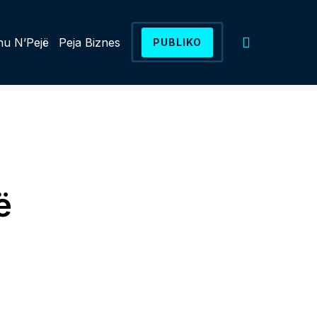
u N’Pejë
Peja Biznes
PUBLIKO
ë