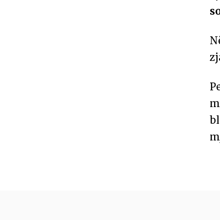
so
N
zj
P
me
b
m