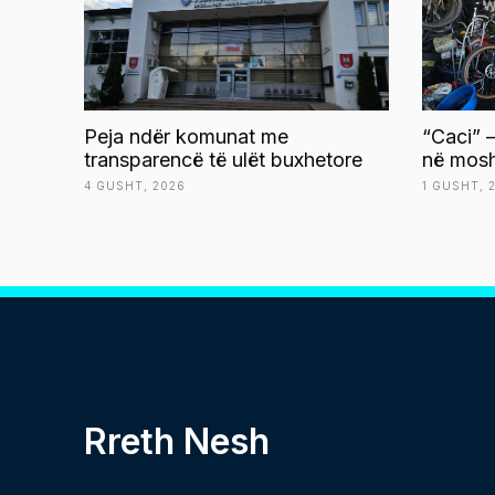
Peja ndër komunat me
“Caci” –
transparencë të ulët buxhetore
në mosh
4 GUSHT, 2026
1 GUSHT, 
Rreth Nesh