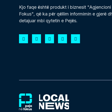
Kjo faqe është produkt i biznesit "Agjencioni
Fokus", që ka për qëllim informimin e gjerë d
detajuar mbi qytetin e Pejës.