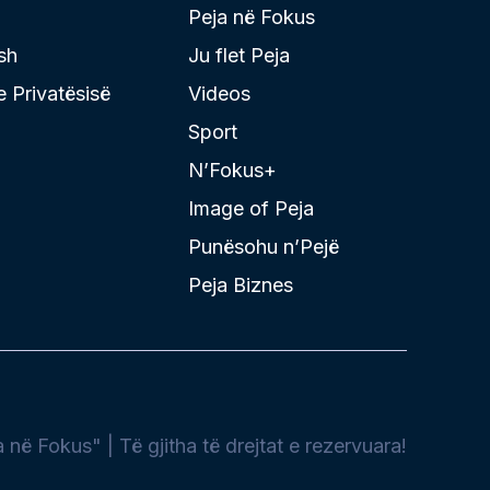
Peja në Fokus
sh
Ju flet Peja
 e Privatësisë
Videos
Sport
N’Fokus+
Image of Peja
Punësohu n’Pejë
Peja Biznes
në Fokus" | Të gjitha të drejtat e rezervuara!