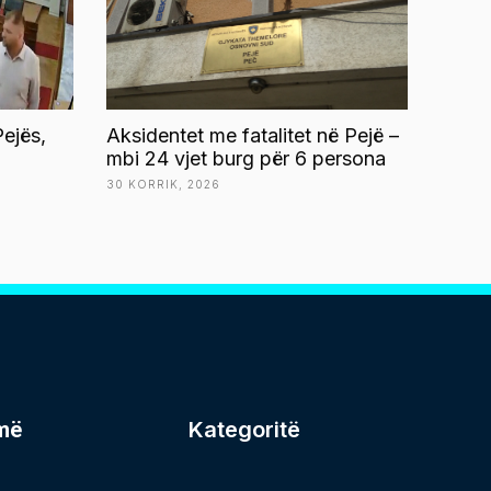
ejës,
Aksidentet me fatalitet në Pejë –
mbi 24 vjet burg për 6 persona
30 KORRIK, 2026
më
Kategoritë