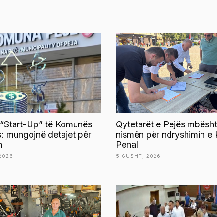
 “Start-Up” të Komunës
Qytetarët e Pejës mbësht
s: mungojnë detajet për
nismën për ndryshimin e 
n
Penal
2026
5 GUSHT, 2026