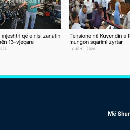
 mjeshtri që e nisi zanatin
Tensione në Kuvendin e P
ën 13-vjeçare
mungon sqarimi zyrtar
2026
1 GUSHT, 2026
Më Shu