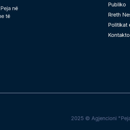
Publiko
 Peja në
Rreth Ne
he të
Politikat
Kontakto
2025 © Agjencioni "Peja 