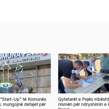
 “Start-Up” të Komunës
Qytetarët e Pejës mbësht
s: mungojnë detajet për
nismën për ndryshimin e 