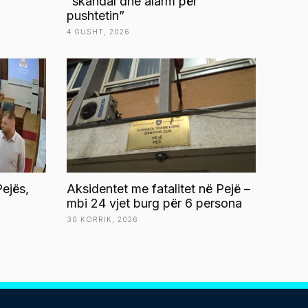
“skandal dhe alarm për
pushtetin”
4 GUSHT, 2026
ejës,
Aksidentet me fatalitet në Pejë –
mbi 24 vjet burg për 6 persona
30 KORRIK, 2026