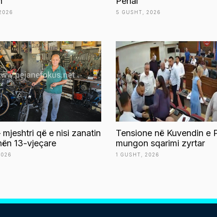
n
Penal
2026
5 GUSHT, 2026
 mjeshtri që e nisi zanatin
Tensione në Kuvendin e P
ën 13-vjeçare
mungon sqarimi zyrtar
2026
1 GUSHT, 2026