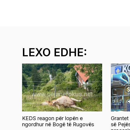
LEXO EDHE:
KEDS reagon për lopën e
Grantet
ngordhur në Bogë të Rugovës
së Pejë