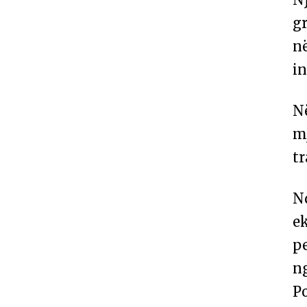
gr
në
in
Në
mj
tr
Nd
ek
pe
ng
Po