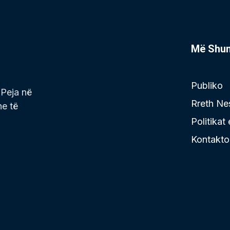
Më Shu
Publiko
 Peja në
Rreth Ne
he të
Politikat
Kontakto