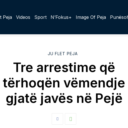
t Peja
Videos
Sport
N’Fokus+
Image Of Peja
Punësoh
JU FLET PEJA
Tre arrestime që
tërhoqën vëmendje
gjatë javës në Pejë