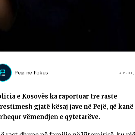
Peja ne Fokus
4 PRILL
licia e Kosovës ka raportuar tre raste
restimesh gjatë kësaj jave në Pejë, që kanë
ërhequr vëmendjen e qytetarëve.
ë rast dhune në familje në Vitomiricë, ku nj