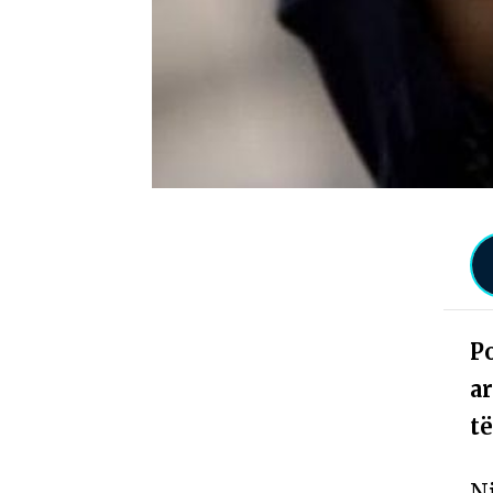
Po
ar
t
Nj