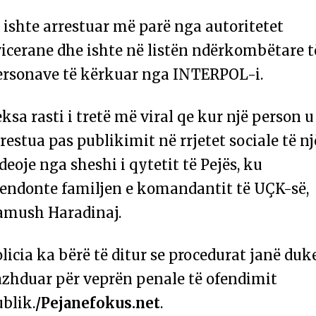
 ishte arrestuar më parë nga autoritetet
icerane dhe ishte në listën ndërkombëtare t
ersonave të kërkuar nga INTERPOL-i.
ksa rasti i tretë më viral qe kur një person u
restua pas publikimit në rrjetet sociale të nj
deoje nga sheshi i qytetit të Pejës, ku
fendonte familjen e komandantit të UÇK-së,
amush Haradinaj.
licia ka bërë të ditur se procedurat janë duk
azhduar për veprën penale të ofendimit
blik.
/Pejanefokus.net
.