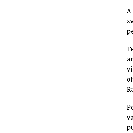
Ai
zv
p
Te
ar
vi
o
R
Po
v
pu