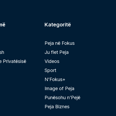
më
Kategoritë
Peja në Fokus
sh
Ju flet Peja
 e Privatësisë
Videos
Sport
N’Fokus+
Image of Peja
Punësohu n’Pejë
Peja Biznes