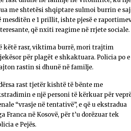
ua me shtetësi shqiptare sulmoi burrin e saj
 mesditën e 1 prillit, ishte pjesë e raportime
teresante, që nxiti reagime në rrjete sociale.
 këtë rasr, viktima burrë, mori trajtim
ekësor për plagët e shkaktuara. Policia po e
ajton rastin si dhunë në familje.
ërsa rast tjetër kishtë të bënte me
stradimin e një personi të kërkuar për vepr
nale “vrasje në tentativë”, e që u ekstradua
a Franca në Kosovë, për t’u dorëzuar tek
licia e Pejës.