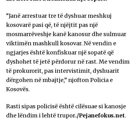
“Janë arrestuar tre të dyshuar meshkuj
kosovarë pasi që, të njëjtit pas një
mosmarrëveshje kanë kanosur dhe sulmuar
viktimën mashkull kosovar. Në vendin e
ngjarjes është konfiskuar një sopatë që
dyshohet të jetë përdorur në rast. Me vendim
të prokurorit, pas intervistimit, dyshuarit
dërgohen në mbajtje,” njofton Policia e
Kosovës.
Rasti sipas policisë është cilësuae si kanosje
dhe lëndim i lehtë trupor
./Pejanefokus.net
.