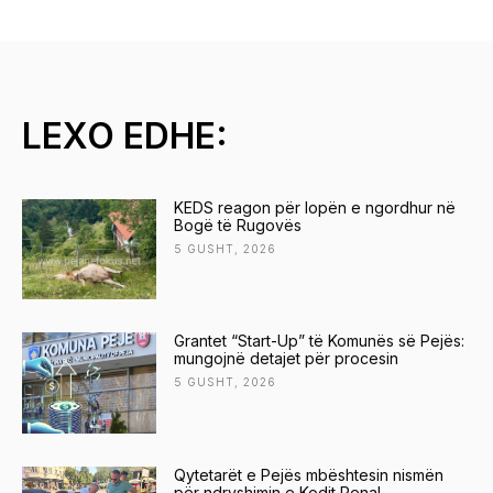
LEXO EDHE:
KEDS reagon për lopën e ngordhur në
Bogë të Rugovës
5 GUSHT, 2026
Grantet “Start-Up” të Komunës së Pejës:
mungojnë detajet për procesin
5 GUSHT, 2026
Qytetarët e Pejës mbështesin nismën
për ndryshimin e Kodit Penal