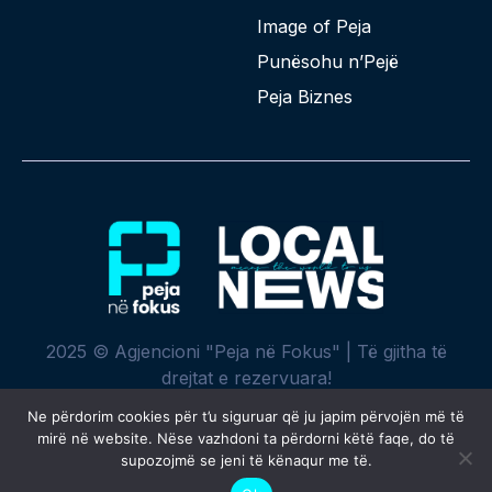
Image of Peja
Punësohu n’Pejë
Peja Biznes
2025 © Agjencioni "Peja në Fokus" | Të gjitha të
drejtat e rezervuara!
Ne përdorim cookies për t’u siguruar që ju japim përvojën më të
mirë në website. Nëse vazhdoni ta përdorni këtë faqe, do të
supozojmë se jeni të kënaqur me të.
Krijuar me ♥ nga
SPREHT