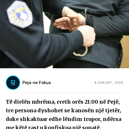
Peja ne Fokus
9 SHKURT, 2026
Të dielën mbrëma, rreth orës 21:00 në Pejë,
tre persona dyshohet se kanosën një tjetër,
duke shkaktuar edhe lëndim trupor, ndërsa
me këtë rast u konfiskua një sopatë.