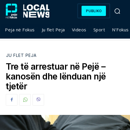
PUBLIKO
Peja në Fokus
Ju flet Peja
Videos
Sport
N’Fokus
JU FLET PEJA
Tre të arrestuar në Pejë –
kanosën dhe lënduan një
tjetër