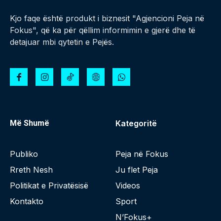
Kjo faqe është produkt i biznesit "Agjencioni Peja në
Fokus", që ka për qëllim informimin e gjerë dhe të
detajuar mbi qytetin e Pejës.
Më Shumë
Kategoritë
Publiko
Peja në Fokus
Rreth Nesh
Ju flet Peja
Politikat e Privatësisë
Videos
Kontakto
Sport
N’Fokus+