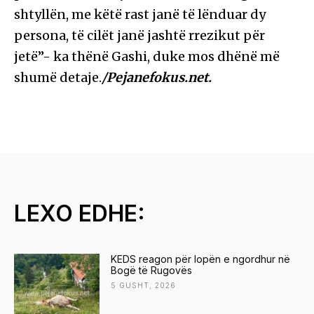
shtyllën, me këtë rast janë të lënduar dy
persona, të cilët janë jashtë rrezikut për
jetë”- ka thënë Gashi, duke mos dhënë më
shumë detaje.
/Pejanefokus.net.
LEXO EDHE:
KEDS reagon për lopën e ngordhur në
Bogë të Rugovës
5 GUSHT, 2026