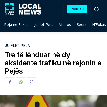
PUBLIKO
Peja në Fokus
Ju flet Peja
Videos
Sport
N’Fokus
JU FLET PEJA
Tre të lënduar në dy
aksidente trafiku në rajonin e
Pejës