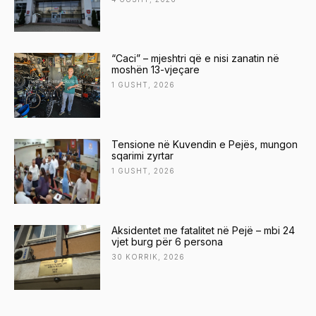
“Caci” – mjeshtri që e nisi zanatin në
moshën 13-vjeçare
1 GUSHT, 2026
Tensione në Kuvendin e Pejës, mungon
sqarimi zyrtar
1 GUSHT, 2026
Aksidentet me fatalitet në Pejë – mbi 24
vjet burg për 6 persona
30 KORRIK, 2026