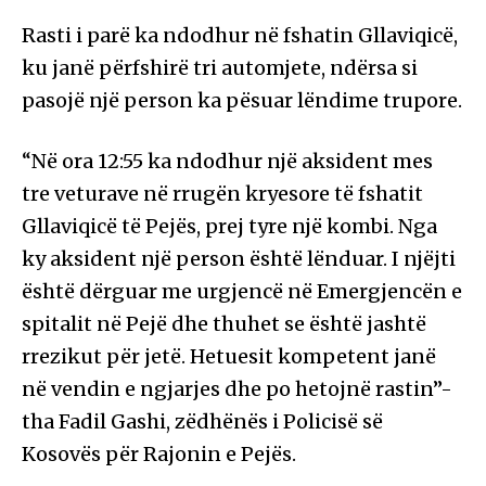
Rasti i parë ka ndodhur në fshatin Gllaviqicë,
ku janë përfshirë tri automjete, ndërsa si
pasojë një person ka pësuar lëndime trupore.
“Në ora 12:55 ka ndodhur një aksident mes
tre veturave në rrugën kryesore të fshatit
Gllaviqicë të Pejës, prej tyre një kombi. Nga
ky aksident një person është lënduar. I njëjti
është dërguar me urgjencë në Emergjencën e
spitalit në Pejë dhe thuhet se është jashtë
rrezikut për jetë. Hetuesit kompetent janë
në vendin e ngjarjes dhe po hetojnë rastin”-
tha Fadil Gashi, zëdhënës i Policisë së
Kosovës për Rajonin e Pejës.