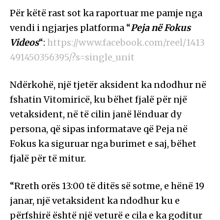
Për këtë rast sot ka raportuar me pamje nga
vendi i ngjarjes platforma “
Peja në Fokus
Videos
“:
https://www.facebook.com/reel/1413
491450356395/?s=single_unit
Ndërkohë, një tjetër aksident ka ndodhur në
fshatin Vitomiricë, ku bëhet fjalë për një
vetaksident, në të cilin janë lënduar dy
persona, që sipas informatave që Peja në
Fokus ka siguruar nga burimet e saj, bëhet
fjalë për të mitur.
“Rreth orës 13:00 të ditës së sotme, e hënë 19
janar, një vetaksident ka ndodhur ku e
përfshirë është një veturë e cila e ka goditur