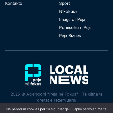
Kontakto
Sport
N’Fokus+
Image of Peja
Punësohu n’Pejë
Peja Biznes
2025 © Agjencioni "Peja në Fokus" | Të gjitha të
drejtat e rezervuara!
Ne përdorim cookies për t’u siguruar që ju japim përvojën më të