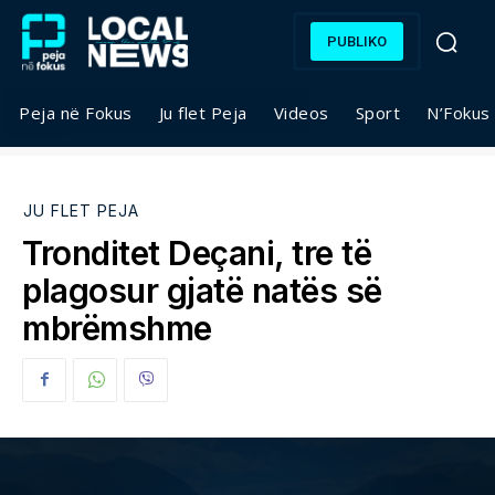
PUBLIKO
Peja në Fokus
Ju flet Peja
Videos
Sport
N’Fokus
JU FLET PEJA
Tronditet Deçani, tre të
plagosur gjatë natës së
mbrëmshme