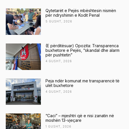
Qytetarët e Pejës mbështesin nismën
për ndryshimin e Kodit Penal
5 GUSHT, 2026
(E përditësuar) Opozita: Transparenca
buxhetore e Pejës, “skandal dhe alarm
për pushtetin”
4 GUSHT, 2026
Peja ndër komunat me transparencë të
ulët buxhetore
4 GUSHT, 2026
“Caci” – mjeshtri që e nisi zanatin në
moshën 13-vjeçare
1 GUSHT, 2026