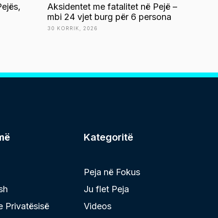
ejës,
Aksidentet me fatalitet në Pejë –
mbi 24 vjet burg për 6 persona
30 KORRIK, 2026
më
Kategoritë
Peja në Fokus
sh
Ju flet Peja
 e Privatësisë
Videos