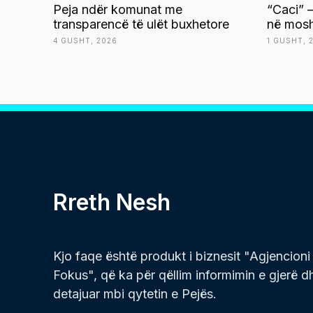
Peja ndër komunat me
“Caci” –
transparencë të ulët buxhetore
në mosh
4 GUSHT, 2026
1 GUSHT, 
Rreth Nesh
Kjo faqe është produkt i biznesit "Agjencioni
Fokus", që ka për qëllim informimin e gjerë d
detajuar mbi qytetin e Pejës.