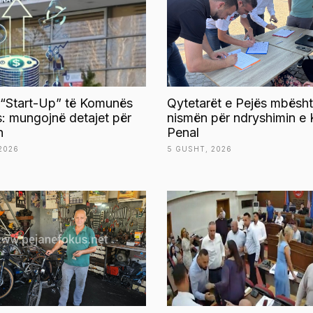
 “Start-Up” të Komunës
Qytetarët e Pejës mbësht
s: mungojnë detajet për
nismën për ndryshimin e 
n
Penal
2026
5 GUSHT, 2026