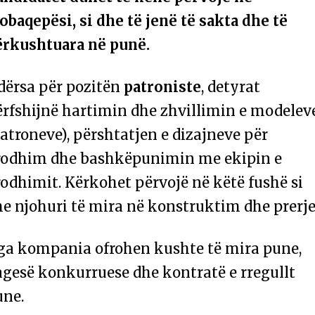
obaqepësi, si dhe të jenë të sakta dhe të
ërkushtuara në punë.
dërsa për pozitën
patroniste
, detyrat
ërfshijnë hartimin dhe zhvillimin e modelev
atroneve), përshtatjen e dizajneve për
rodhim dhe bashkëpunimin me ekipin e
odhimit. Kërkohet përvojë në këtë fushë si
e njohuri të mira në konstruktim dhe prerje
ga kompania ofrohen kushte të mira pune,
agesë konkurruese dhe kontratë e rregullt
une.