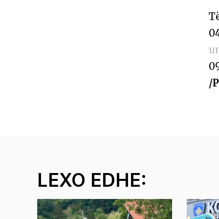
T
04
u
09
/
LEXO EDHE: