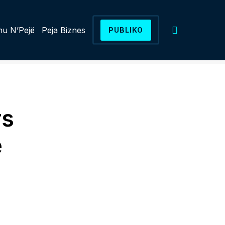
u N’Pejë
Peja Biznes
PUBLIKO
rs
e