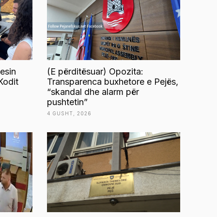
esin
(E përditësuar) Opozita:
Kodit
Transparenca buxhetore e Pejës,
“skandal dhe alarm për
pushtetin”
4 GUSHT, 2026