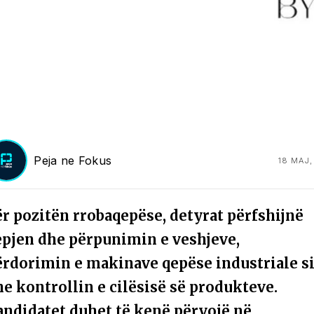
Peja ne Fokus
18 MAJ,
ër pozitën rrobaqepëse, detyrat përfshijnë
epjen dhe përpunimin e veshjeve,
ërdorimin e makinave qepëse industriale s
he kontrollin e cilësisë së produkteve.
andidatet duhet të kenë përvojë në