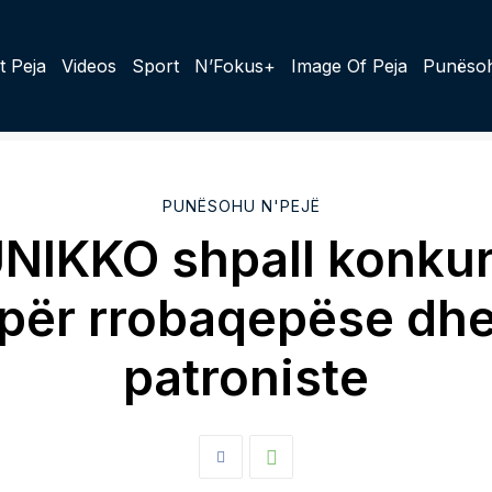
t Peja
Videos
Sport
N’Fokus+
Image Of Peja
Punësoh
PUNËSOHU N'PEJË
NIKKO shpall konku
për rrobaqepëse dh
patroniste