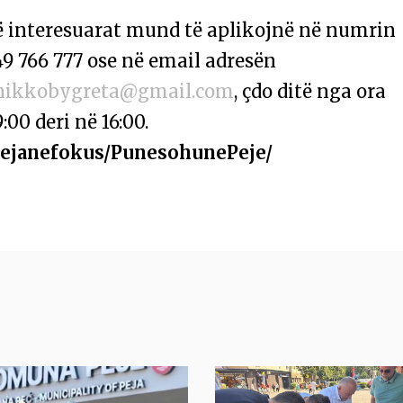
ë interesuarat mund të aplikojnë në numrin
9 766 777 ose në email adresën
nikkobygreta@gmail.com
, çdo ditë nga ora
:00 deri në 16:00.
Pejanefokus/PunesohunePeje/