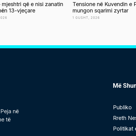
 mjeshtri që e nisi zanatin
Tensione në Kuvendin e P
ën 13-vjeçare
mungon sqarimi zyrtar
2026
1 GUSHT, 2026
Më Shu
Publiko
 Peja në
Rreth Ne
he të
Politikat