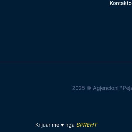
Kontakto
2025 © Agjencioni "Peja 
Krijuar me ♥ nga
SPREHT