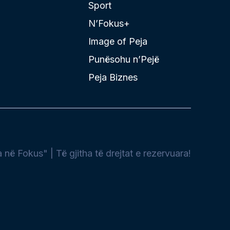
Sport
N’Fokus+
Image of Peja
Punësohu n’Pejë
Peja Biznes
në Fokus" | Të gjitha të drejtat e rezervuara!