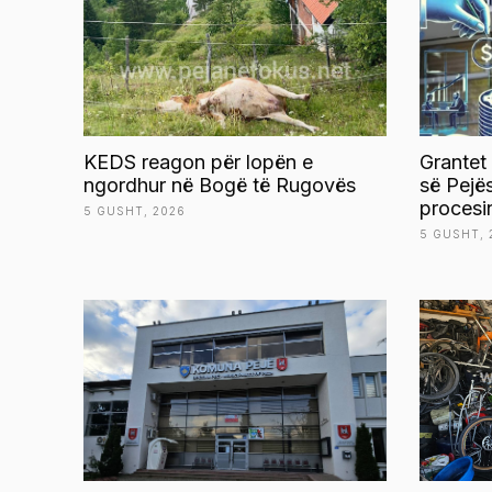
KEDS reagon për lopën e
Grantet
ngordhur në Bogë të Rugovës
së Pejë
procesi
5 GUSHT, 2026
5 GUSHT, 