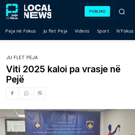
PUBLIKO
Peja në Fokus
Ju flet Peja
Videos
Sport
N’Fokus
JU FLET PEJA
Viti 2025 kaloi pa vrasje në
Pejë