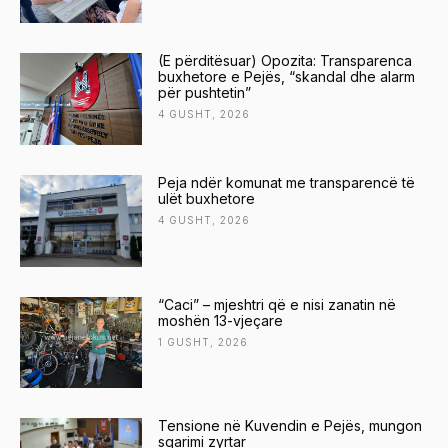
(E përditësuar) Opozita: Transparenca
buxhetore e Pejës, “skandal dhe alarm
për pushtetin”
4 GUSHT, 2026
Peja ndër komunat me transparencë të
ulët buxhetore
4 GUSHT, 2026
“Caci” – mjeshtri që e nisi zanatin në
moshën 13-vjeçare
1 GUSHT, 2026
Tensione në Kuvendin e Pejës, mungon
sqarimi zyrtar