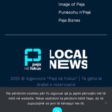
Image of Peja
Punësohu n’Pejë
Peja Biznes
2025 © Agjencioni "Peja në Fokus" | Të gjitha të
drejtat e rezervuara!
Ne përdorim cookies për t’u siguruar që ju japim përvojën më të
mirë në website. Nëse vazhdoni ta përdorni këtë faqe, do të
supozojmë se jeni të kënaqur me të.
Krijuar me ♥ nga
SPREHT
Ok