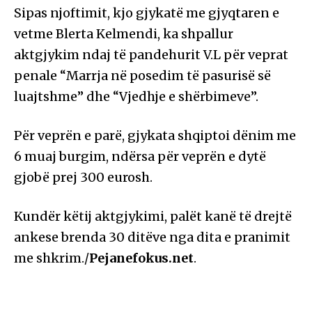
Sipas njoftimit, kjo gjykatë me gjyqtaren e
vetme Blerta Kelmendi, ka shpallur
aktgjykim ndaj të pandehurit V.L për veprat
penale “Marrja në posedim të pasurisë së
luajtshme” dhe “Vjedhje e shërbimeve”.
Për veprën e parë, gjykata shqiptoi dënim me
6 muaj burgim, ndërsa për veprën e dytë
gjobë prej 300 eurosh.
Kundër këtij aktgjykimi, palët kanë të drejtë
ankese brenda 30 ditëve nga dita e pranimit
me shkrim./
Pejanefokus.net
.