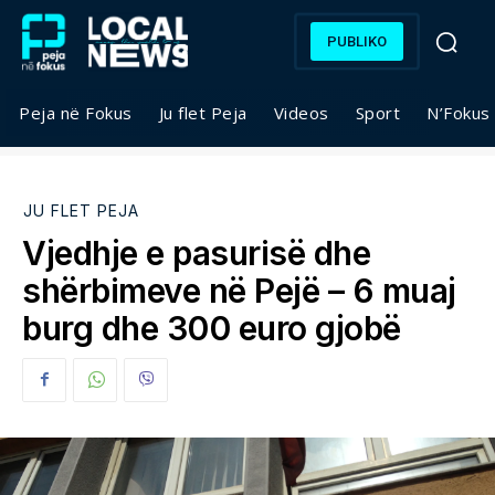
PUBLIKO
Peja në Fokus
Ju flet Peja
Videos
Sport
N’Fokus
JU FLET PEJA
Vjedhje e pasurisë dhe
shërbimeve në Pejë – 6 muaj
burg dhe 300 euro gjobë