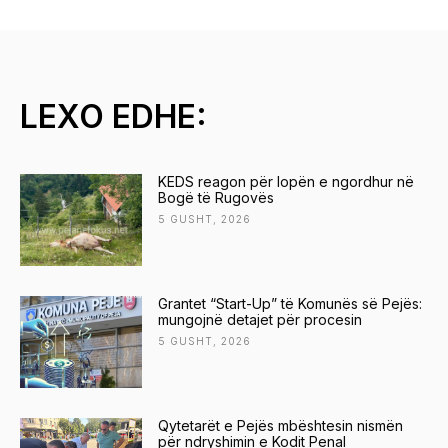
LEXO EDHE:
KEDS reagon për lopën e ngordhur në
Bogë të Rugovës
5 GUSHT, 2026
Grantet “Start-Up” të Komunës së Pejës:
mungojnë detajet për procesin
5 GUSHT, 2026
Qytetarët e Pejës mbështesin nismën
për ndryshimin e Kodit Penal