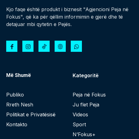
Kjo faqe është produkt i biznesit "Agjencioni Peja në
Fokus", që ka për qëllim informimin e gjerë dhe të
detajuar mbi qytetin e Pejës.
Më Shumë
Kategoritë
Publiko
Peja në Fokus
Rreth Nesh
Ju flet Peja
Politikat e Privatësisë
Videos
Kontakto
Sport
N’Fokus+