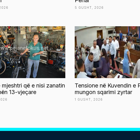
n
Penal
2026
5 GUSHT, 2026
 mjeshtri që e nisi zanatin
Tensione në Kuvendin e P
ën 13-vjeçare
mungon sqarimi zyrtar
2026
1 GUSHT, 2026