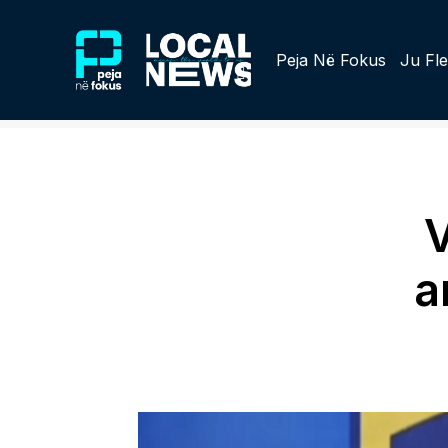
Peja Në Fokus
Ju Fle
V
a