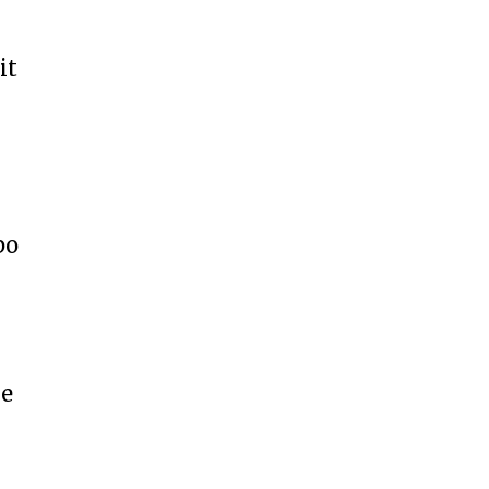
it
po
me