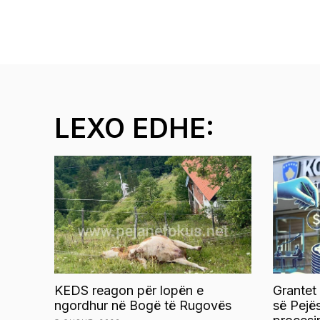
LEXO EDHE:
KEDS reagon për lopën e
Grantet
ngordhur në Bogë të Rugovës
së Pejë