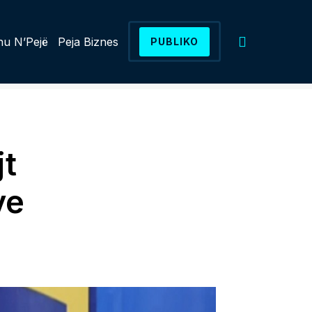
u N’Pejë
Peja Biznes
PUBLIKO
jt
ve