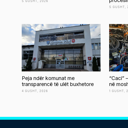
procesi
5 GUSHT, 2026
5 GUSHT, 
Peja ndër komunat me
“Caci” –
transparencë të ulët buxhetore
në mosh
4 GUSHT, 2026
1 GUSHT, 