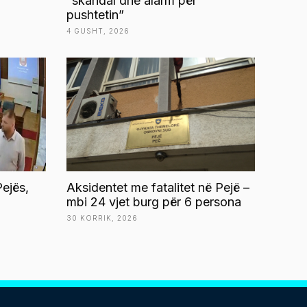
“skandal dhe alarm për
pushtetin”
4 GUSHT, 2026
ejës,
Aksidentet me fatalitet në Pejë –
mbi 24 vjet burg për 6 persona
30 KORRIK, 2026