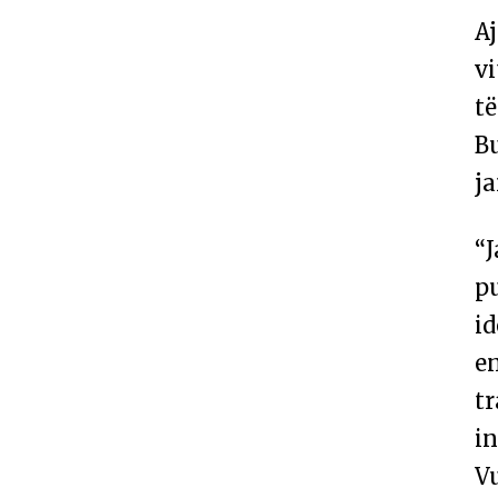
Aj
vi
të
Bu
ja
“J
p
id
en
t
in
V