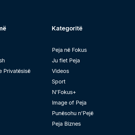
më
Kategoritë
Peja në Fokus
sh
Ju flet Peja
 e Privatësisë
Videos
Sport
N’Fokus+
Image of Peja
Punësohu n’Pejë
Peja Biznes