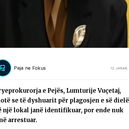
Peja ne Fokus
12 JANAR,
ryeprokurorja e Pejës, Lumturije Vuçetaj,
otë se të dyshuarit për plagosjen e së diel
 një lokal janë identifikuar, por ende nuk
në arrestuar.