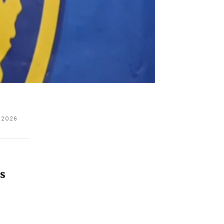
 2026
ës