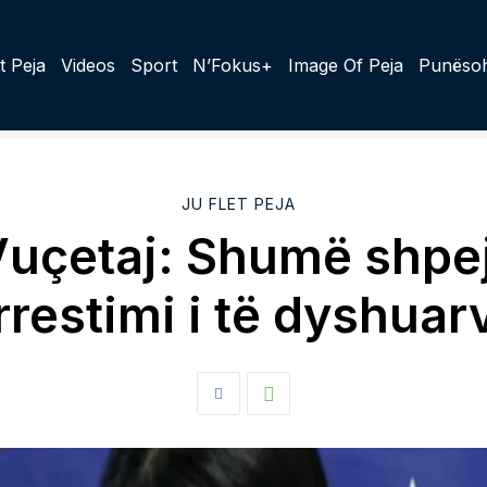
t Peja
Videos
Sport
N’Fokus+
Image Of Peja
Punësoh
JU FLET PEJA
uçetaj: Shumë shpe
rrestimi i të dyshuar