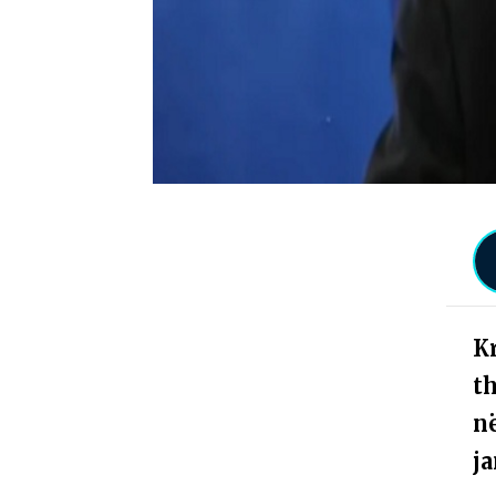
K
th
në
ja