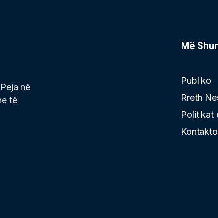
Më Shu
Publiko
 Peja në
Rreth Ne
he të
Politikat
Kontakto