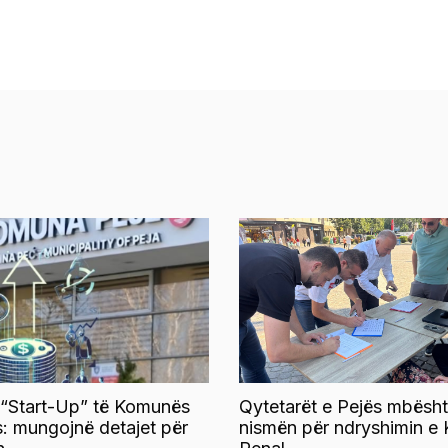
 “Start-Up” të Komunës
Qytetarët e Pejës mbësht
s: mungojnë detajet për
nismën për ndryshimin e 