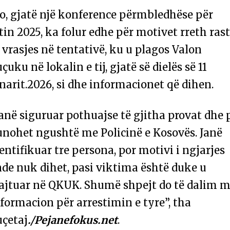
o, gjatë një konference përmbledhëse për
tin 2025, ka folur edhe për motivet rreth rast
 vrasjes në tentativë, ku u plagos Valon
çuku në lokalin e tij, gjatë së dielës së 11
narit.2026, si dhe informacionet që dihen.
anë siguruar pothuajse të gjitha provat dhe 
unohet ngushtë me Policinë e Kosovës. Janë
entifikuar tre persona, por motivi i ngjarjes
de nuk dihet, pasi viktima është duke u
rajtuar në QKUK. Shumë shpejt do të dalim 
formacion për arrestimin e tyre”, tha
uçetaj
./Pejanefokus.net
.