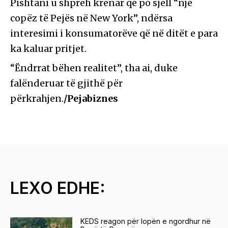
Pishtani u shpreh krenar që po sjell “një
copëz të Pejës në New York”, ndërsa
interesimi i konsumatorëve që në ditët e para
ka kaluar pritjet.
“Ëndrrat bëhen realitet”, tha ai, duke
falënderuar të gjithë për
përkrahjen.
/Pejabiznes
LEXO EDHE:
KEDS reagon për lopën e ngordhur në