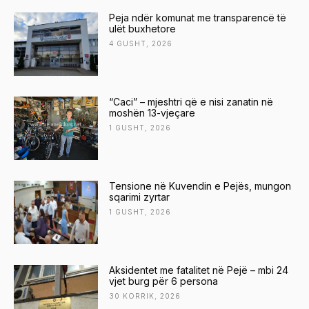
Peja ndër komunat me transparencë të
ulët buxhetore
4 GUSHT, 2026
“Caci” – mjeshtri që e nisi zanatin në
moshën 13-vjeçare
1 GUSHT, 2026
Tensione në Kuvendin e Pejës, mungon
sqarimi zyrtar
1 GUSHT, 2026
Aksidentet me fatalitet në Pejë – mbi 24
vjet burg për 6 persona
30 KORRIK, 2026