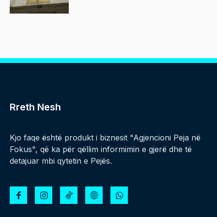
Rreth Nesh
Kjo faqe është produkt i biznesit "Agjencioni Peja në
Fokus", që ka për qëllim informimin e gjerë dhe të
detajuar mbi qytetin e Pejës.