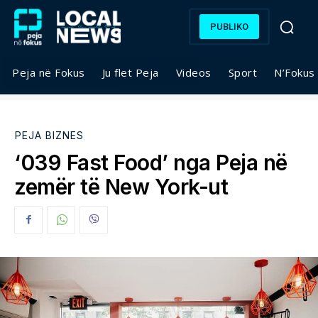
PUBLIKO
Peja në Fokus
Ju flet Peja
Videos
Sport
N’Fokus
PEJA BIZNES
‘039 Fast Food’ nga Peja në
zemër të New York-ut