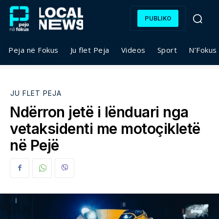
PUBLIKO
Peja në Fokus
Ju flet Peja
Videos
Sport
N’Fokus
JU FLET PEJA
Ndërron jetë i lënduari nga
vetaksidenti me motoçikletë
në Pejë