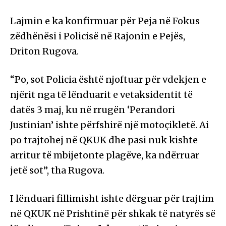
Lajmin e ka konfirmuar për Peja në Fokus
zëdhënësi i Policisë në Rajonin e Pejës,
Driton Rugova.
“Po, sot Policia është njoftuar për vdekjen e
njërit nga të lënduarit e vetaksidentit të
datës 3 maj, ku në rrugën ‘Perandori
Justinian’ ishte përfshirë një motoçikletë. Ai
po trajtohej në QKUK dhe pasi nuk kishte
arritur të mbijetonte plagëve, ka ndërruar
jetë sot”, tha Rugova.
I lënduari fillimisht ishte dërguar për trajtim
në QKUK në Prishtinë për shkak të natyrës së