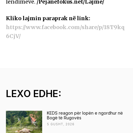
lëndimeve.
/Pejanefokus.net/Lajme/
Kliko lajmin paraprak në link:
https://www.facebook.com/share/p/18T9kq
6CjV/
LEXO EDHE:
KEDS reagon për lopën e ngordhur në
Bogë të Rugovës
5 GUSHT, 2026