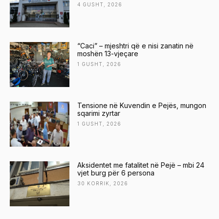
4 GUSHT, 2026
“Caci” – mjeshtri që e nisi zanatin në
moshën 13-vjeçare
1 GUSHT, 2026
Tensione në Kuvendin e Pejës, mungon
sqarimi zyrtar
1 GUSHT, 2026
Aksidentet me fatalitet në Pejë – mbi 24
vjet burg për 6 persona
30 KORRIK, 2026