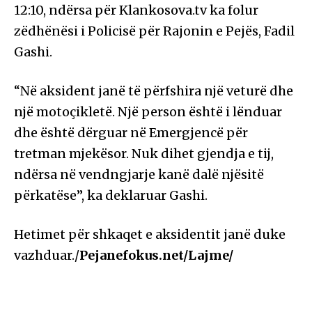
12:10, ndërsa për Klankosova.tv ka folur
zëdhënësi i Policisë për Rajonin e Pejës, Fadil
Gashi.
“Në aksident janë të përfshira një veturë dhe
një motoçikletë. Një person është i lënduar
dhe është dërguar në Emergjencë për
tretman mjekësor. Nuk dihet gjendja e tij,
ndërsa në vendngjarje kanë dalë njësitë
përkatëse”, ka deklaruar Gashi.
Hetimet për shkaqet e aksidentit janë duke
vazhduar./
Pejanefokus.net/Lajme/