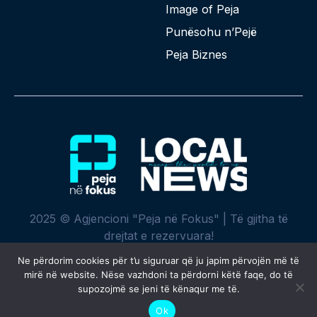
Image of Peja
Punësohu n’Pejë
Peja Biznes
2025 © Agjencioni "Peja në Fokus" | Të gjitha të
drejtat e rezervuara!
Ne përdorim cookies për t’u siguruar që ju japim përvojën më të
mirë në website. Nëse vazhdoni ta përdorni këtë faqe, do të
supozojmë se jeni të kënaqur me të.
Krijuar me ♥ nga
SPREHT
Ok