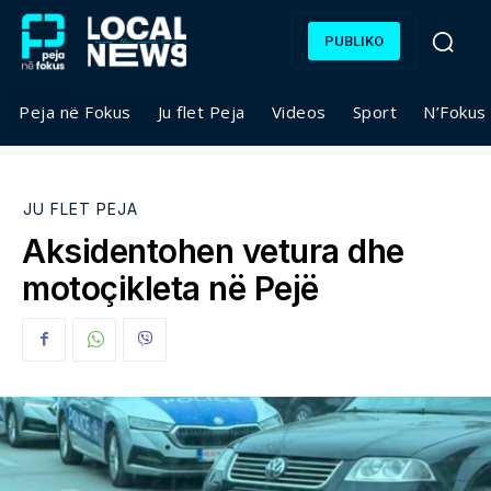
PUBLIKO
Peja në Fokus
Ju flet Peja
Videos
Sport
N’Fokus
JU FLET PEJA
Aksidentohen vetura dhe
motoçikleta në Pejë