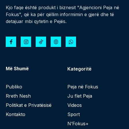
Kjo faqe është produkt i biznesit "Agjencioni Peja në
Fokus", që ka për qëllim informimin e gjerë dhe të
detajuar mbi qytetin e Pejës.
Më Shumë
Kategoritë
Publiko
Peja në Fokus
Rreth Nesh
Ju flet Peja
Politikat e Privatësisë
Videos
Kontakto
Sport
N’Fokus+