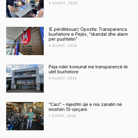
5 GUSHT, 2026
(E përditësuar) Opozita: Transparenca
buxhetore e Pejës, “skandal dhe alarm
për pushtetin”
4 GUSHT, 2026
Peja ndër komunat me transparencë të
ulët buxhetore
4 GUSHT, 2026
“Caci” – mjeshtri që e nisi zanatin në
moshën 13-vjeçare
1 GUSHT, 2026