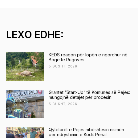
LEXO EDHE:
KEDS reagon për lopën e ngordhur në
Bogë të Rugovës
5 GUSHT, 2026
Grantet “Start-Up” të Komunës së Pejës:
mungojnë detajet për procesin
5 GUSHT, 2026
Qytetarët e Pejës mbështesin nismën
për ndryshimin e Kodit Penal