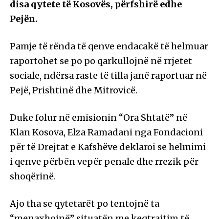
disa qytete të Kosovës, përfshirë edhe
Pejën.
Pamje të rënda të qenve endacakë të helmuar
raportohet se po po qarkullojnë në rrjetet
sociale, ndërsa raste të tilla janë raportuar në
Pejë, Prishtinë dhe Mitrovicë.
Duke folur në emisionin “Ora Shtatë” në
Klan Kosova, Elza Ramadani nga Fondacioni
për të Drejtat e Kafshëve deklaroi se helmimi
i qenve përbën vepër penale dhe rrezik për
shoqërinë.
Ajo tha se qytetarët po tentojnë ta
“menaxhojnë” situatën me keqtrajtim të