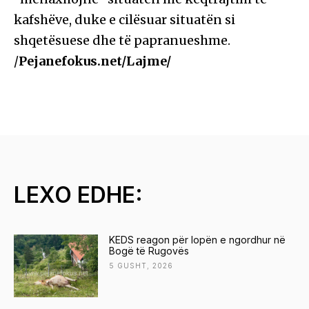
kafshëve, duke e cilësuar situatën si
shqetësuese dhe të papranueshme.
/
Pejanefokus.net/Lajme/
LEXO EDHE:
KEDS reagon për lopën e ngordhur në
Bogë të Rugovës
5 GUSHT, 2026