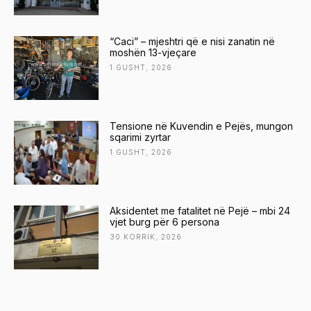
“Caci” – mjeshtri që e nisi zanatin në
moshën 13-vjeçare
1 GUSHT, 2026
Tensione në Kuvendin e Pejës, mungon
sqarimi zyrtar
1 GUSHT, 2026
Aksidentet me fatalitet në Pejë – mbi 24
vjet burg për 6 persona
30 KORRIK, 2026