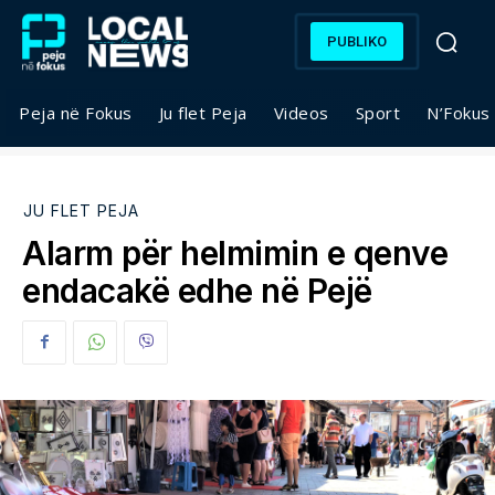
PUBLIKO
Peja në Fokus
Ju flet Peja
Videos
Sport
N’Fokus
JU FLET PEJA
Alarm për helmimin e qenve
endacakë edhe në Pejë