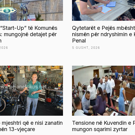
 “Start-Up” të Komunës
Qytetarët e Pejës mbësht
s: mungojnë detajet për
nismën për ndryshimin e 
n
Penal
2026
5 GUSHT, 2026
 mjeshtri që e nisi zanatin
Tensione në Kuvendin e P
ën 13-vjeçare
mungon sqarimi zyrtar