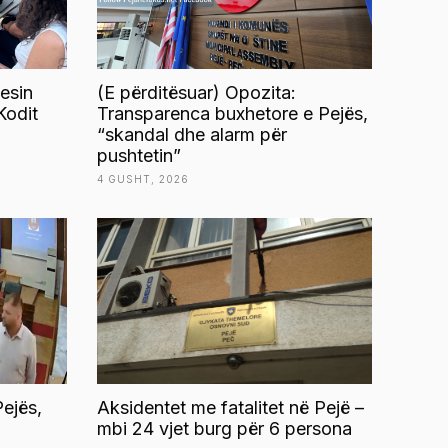
esin
(E përditësuar) Opozita:
Kodit
Transparenca buxhetore e Pejës,
“skandal dhe alarm për
pushtetin”
4 GUSHT, 2026
ejës,
Aksidentet me fatalitet në Pejë –
mbi 24 vjet burg për 6 persona