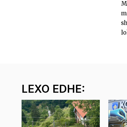
Ma
mb
sh
lo
LEXO EDHE: