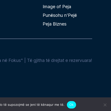
Image of Peja
Punësohu n’Pejë
Peja Biznes
në Fokus" | Të gjitha të drejtat e rezervuara!
do të supozojmë se jeni të kënaqur me të.
Ok