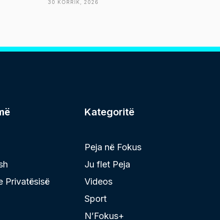
30 KORRIK, 2026
më
Kategoritë
Peja në Fokus
sh
Ju flet Peja
 e Privatësisë
Videos
Sport
N’Fokus+