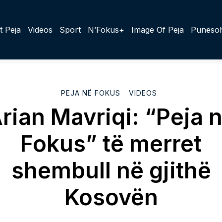
t Peja
Videos
Sport
N’Fokus+
Image Of Peja
Punësoh
PEJA NË FOKUS
VIDEOS
rian Mavriqi: “Peja 
Fokus” të merret
shembull në gjithë
Kosovën