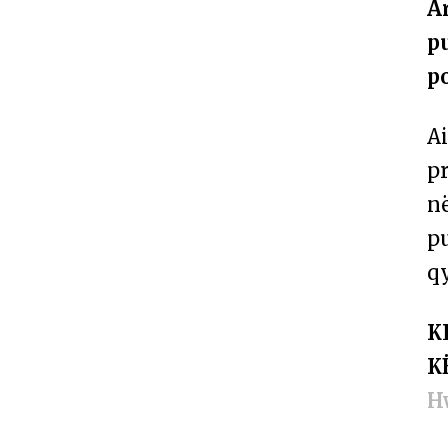
A
p
po
A
p
n
p
qy
K
K
H