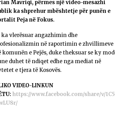
rian Mavriqi, përmes një video-mesazhi
ublik ka shprehur mbështetje për punën e
rtalit Peja në Fokus.
i ka vlerësuar angazhimin dhe
rofesionalizmin në raportimin e zhvillimeve
ë komunën e Pejës, duke theksuar se ky mod
une duhet të ndiqet edhe nga mediat në
tetet e tjera të Kosovës.
LIKO VIDEO-LINKUN
ËTU:
https://www.facebook.com/share/v/1C
wLU8r/