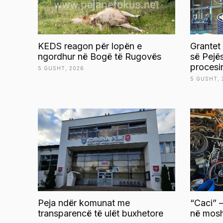
KEDS reagon për lopën e
Grantet
ngordhur në Bogë të Rugovës
së Pejë
procesi
5 GUSHT, 2026
5 GUSHT, 
Peja ndër komunat me
“Caci” –
transparencë të ulët buxhetore
në mosh