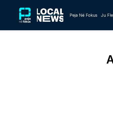
Peja Në Fokus
Ju Fle
A