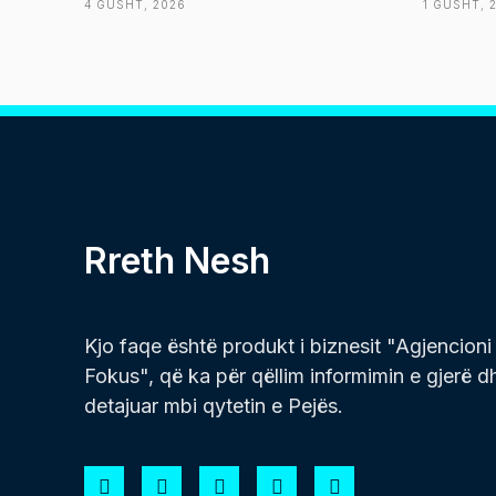
4 GUSHT, 2026
1 GUSHT, 
Rreth Nesh
Kjo faqe është produkt i biznesit "Agjencioni
Fokus", që ka për qëllim informimin e gjerë d
detajuar mbi qytetin e Pejës.