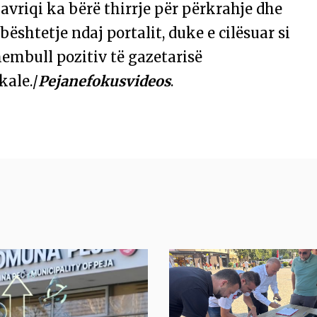
vriqi ka bërë thirrje për përkrahje dhe
ështetje ndaj portalit, duke e cilësuar si
embull pozitiv të gazetarisë
kale./
Pejanefokusvideos
.