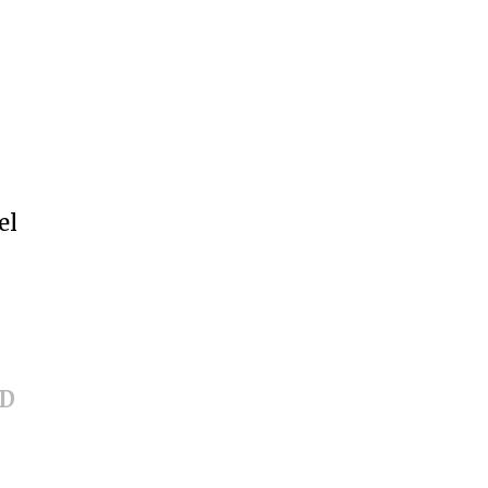
el
5D