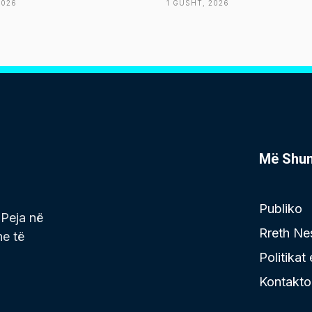
2026
1 GUSHT, 2026
Më Shu
Publiko
 Peja në
Rreth Ne
he të
Politikat
Kontakto