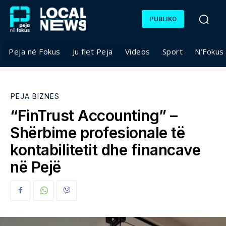
PUBLIKO
Peja në Fokus
Ju flet Peja
Videos
Sport
N’Fokus
PEJA BIZNES
“FinTrust Accounting” –
Shërbime profesionale të
kontabilitetit dhe financave
në Pejë