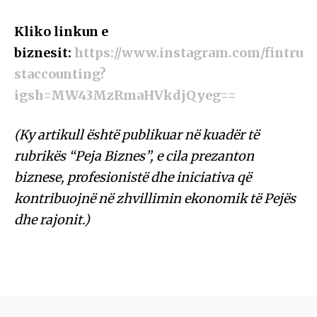
Kliko linkun e
biznesit:
https://www.instagram.com/fintru
staccounting?
igsh=MW43MzRmaHVkdjQyeg==
(Ky artikull është publikuar në kuadër të
rubrikës “Peja Biznes”, e cila prezanton
biznese, profesionistë dhe iniciativa që
kontribuojnë në zhvillimin ekonomik të Pejës
dhe rajonit.)