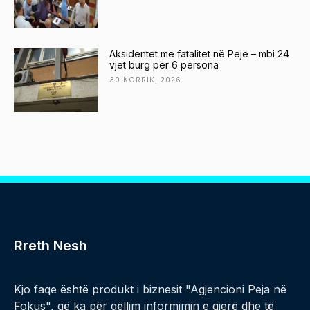
Aksidentet me fatalitet në Pejë – mbi 24
vjet burg për 6 persona
30 KORRIK, 2026
Rreth Nesh
Kjo faqe është produkt i biznesit "Agjencioni Peja në
Fokus", që ka për qëllim informimin e gjerë dhe të