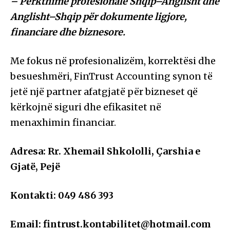
– Përkthime profesionale Shqip–Anglisht dhe
Anglisht–Shqip për dokumente ligjore,
financiare dhe biznesore.
Me fokus në profesionalizëm, korrektësi dhe
besueshmëri, FinTrust Accounting synon të
jetë një partner afatgjatë për bizneset që
kërkojnë siguri dhe efikasitet në
menaxhimin financiar.
Adresa: Rr. Xhemail Shkololli, Çarshia e
Gjatë, Pejë
Kontakti: 049 486 393
Email: fintrust.kontabilitet@hotmail.com