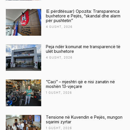
(E përditësuar) Opozita: Transparenca
buxhetore e Pejës, “skandal dhe alarm
për pushtetin”
4 GUSHT, 2026
Peja ndër komunat me transparencë të
ulët buxhetore
4 GUSHT, 2026
“Caci” – mjeshtri që e nisi zanatin në
moshën 13-vjeçare
1 GUSHT, 2026
Tensione në Kuvendin e Pejës, mungon
sqarimi zyrtar
1 GUSHT, 2026