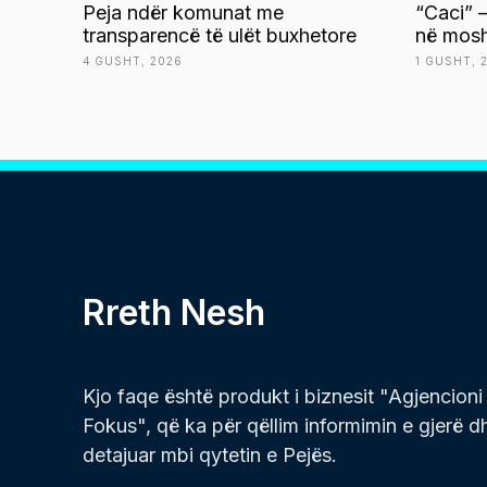
Peja ndër komunat me
“Caci” –
transparencë të ulët buxhetore
në mosh
4 GUSHT, 2026
1 GUSHT, 
Rreth Nesh
Kjo faqe është produkt i biznesit "Agjencioni
Fokus", që ka për qëllim informimin e gjerë d
detajuar mbi qytetin e Pejës.