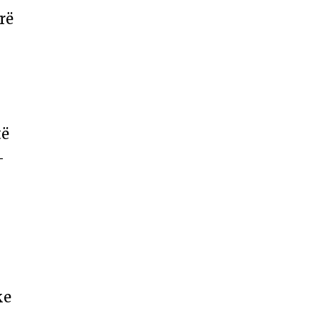
rë
të
-
ke