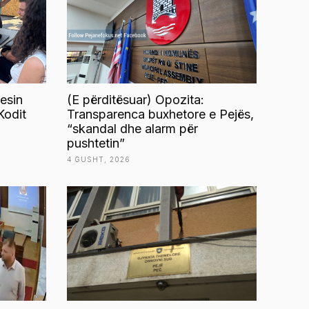
esin
(E përditësuar) Opozita:
Kodit
Transparenca buxhetore e Pejës,
“skandal dhe alarm për
pushtetin”
4 GUSHT, 2026