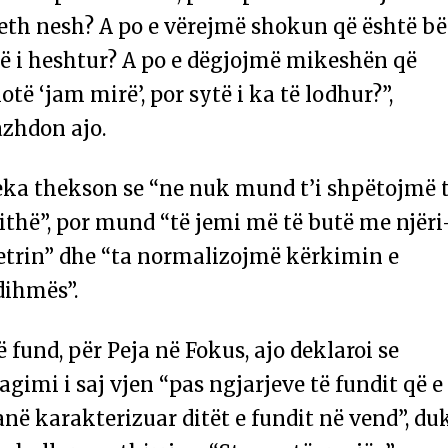
eth nesh? A po e vërejmë shokun që është bë
ë i heshtur? A po e dëgjojmë mikeshën që
otë ‘jam mirë’, por sytë i ka të lodhur?”,
azhdon ajo.
eka thekson se “ne nuk mund t’i shpëtojmë 
ithë”, por mund “të jemi më të butë me njëri
jetrin” dhe “ta normalizojmë kërkimin e
dihmës”.
 fund, për Peja në Fokus, ajo deklaroi se
agimi i saj vjen “pas ngjarjeve të fundit që e
në karakterizuar ditët e fundit në vend”, du