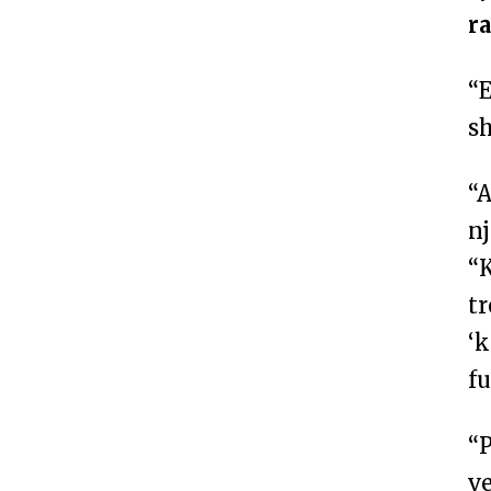
ra
“
sh
“
nj
“K
tr
‘k
f
“P
ve