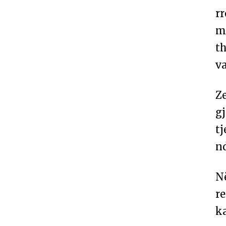
rr
m
th
v
Z
gj
t
n
Në
re
ka