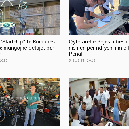
 “Start-Up” të Komunës
Qytetarët e Pejës mbësht
s: mungojnë detajet për
nismën për ndryshimin e 
n
Penal
2026
5 GUSHT, 2026