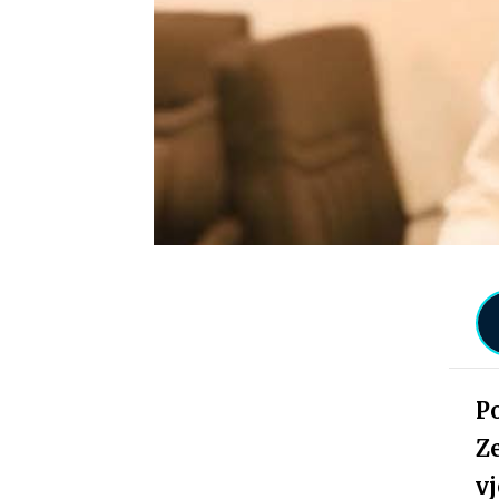
P
Ze
vj