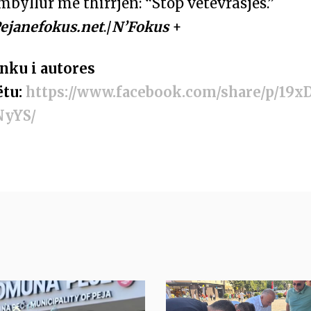
mbyllur me thirrjen: “Stop vetëvrasjës.”
Pejanefokus.net
./
N’Fokus
+
inku i autores
ëtu:
https://www.facebook.com/share/p/19x
NyYS/