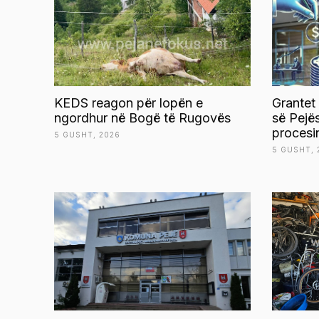
KEDS reagon për lopën e
Grantet
ngordhur në Bogë të Rugovës
së Pejë
procesi
5 GUSHT, 2026
5 GUSHT, 