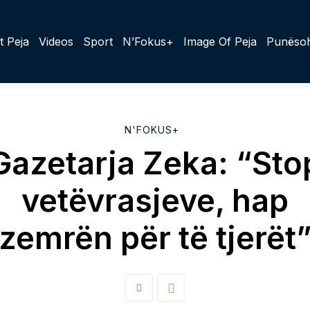
t Peja
Videos
Sport
N’Fokus+
Image Of Peja
Punësoh
N'FOKUS+
Gazetarja Zeka: “Sto
vetëvrasjeve, hap
zemrën për të tjerët