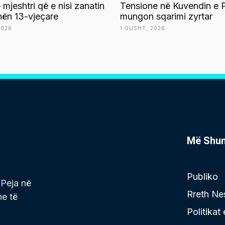
 mjeshtri që e nisi zanatin
Tensione në Kuvendin e P
ën 13-vjeçare
mungon sqarimi zyrtar
2026
1 GUSHT, 2026
Më Shu
Publiko
 Peja në
Rreth Ne
he të
Politikat