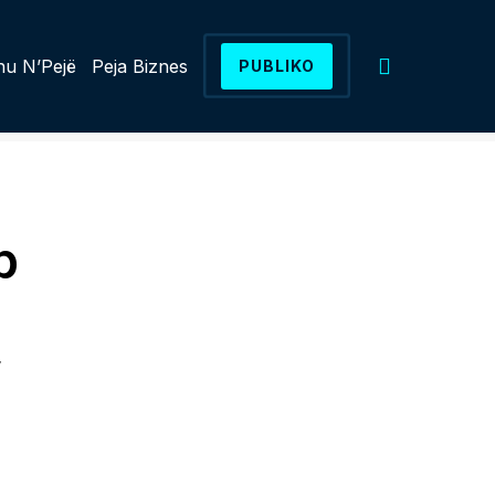
u N’Pejë
Peja Biznes
PUBLIKO
p
”