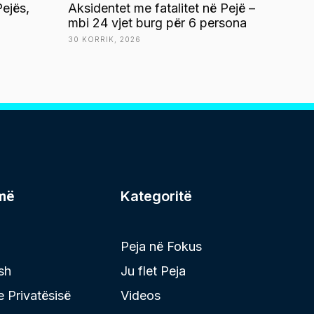
ejës,
Aksidentet me fatalitet në Pejë –
mbi 24 vjet burg për 6 persona
30 KORRIK, 2026
më
Kategoritë
Peja në Fokus
sh
Ju flet Peja
 e Privatësisë
Videos