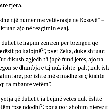
ste tjera.
Edhe një numër me vetëvrasje në Kosovë” –
kruan ajo në reagimin e saj.
A duhet të hapim zemrën për brengën që
erëzit po kalojnë?”, pyet Zeka, duke shtuar:
ur dikush zgjedh t’i japë fund jetës, ajo na
egon se dhimbja e tij nuk ishte ‘pak’, nuk is
alimtare’, por ishte më e madhe se ç’kishte
uqi ta mbante vetëm”.
yetja që duhet t’ia bëjmë vetes nuk është
tëm ‘pse ndodhi?’, por a po i shohim njerëzit