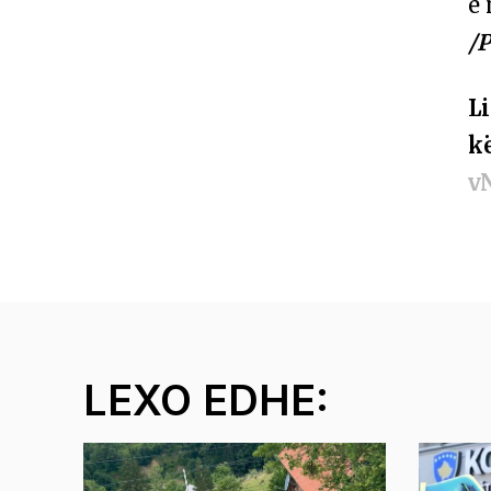
e 
/
L
k
v
LEXO EDHE: