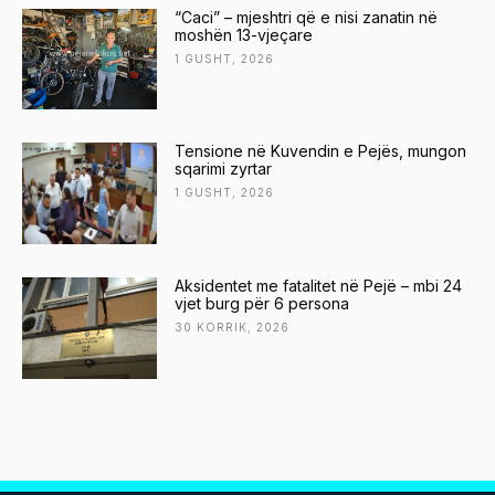
“Caci” – mjeshtri që e nisi zanatin në
moshën 13-vjeçare
1 GUSHT, 2026
Tensione në Kuvendin e Pejës, mungon
sqarimi zyrtar
1 GUSHT, 2026
Aksidentet me fatalitet në Pejë – mbi 24
vjet burg për 6 persona
30 KORRIK, 2026