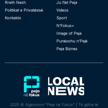
Rreth Nesh
Ju flet Peja
Politikat e Privatësisë
Videos
Kontakto
Sport
N’Fokus+
Image of Peja
Punësohu n’Pejë
Peja Biznes
2025 © Agjencioni "Peja në Fokus" | Të gjitha të