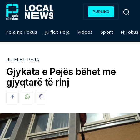
PUBLIKO
Peja në Fokus
Ju flet Peja
Videos
Sport
N’Fokus
JU FLET PEJA
Gjykata e Pejës bëhet me
gjyqtarë të rinj