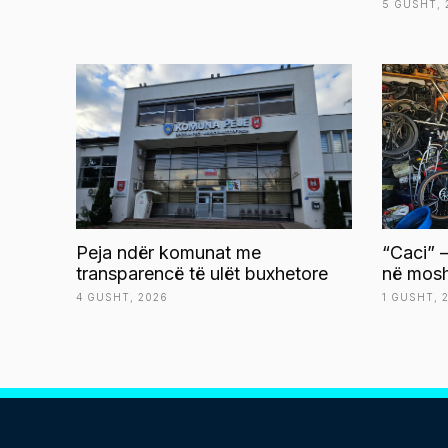
5 GUSHT, 
Peja ndër komunat me
“Caci” –
transparencë të ulët buxhetore
në mosh
4 GUSHT, 2026
1 GUSHT, 