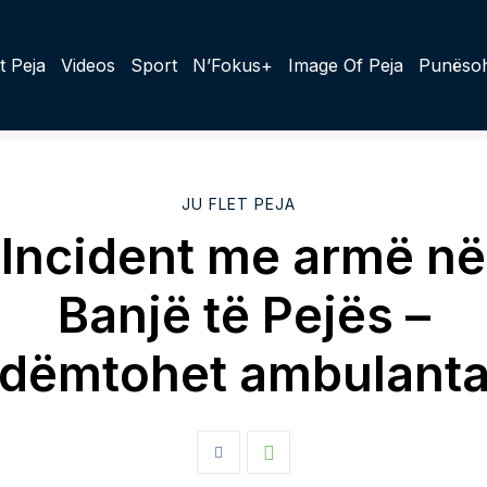
t Peja
Videos
Sport
N’Fokus+
Image Of Peja
Punësoh
JU FLET PEJA
Incident me armë në
Banjë të Pejës –
dëmtohet ambulant