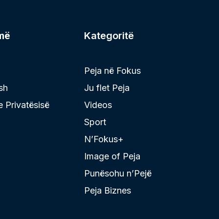
më
Kategoritë
Peja në Fokus
sh
Ju flet Peja
 e Privatësisë
Videos
Sport
N’Fokus+
Image of Peja
Punësohu n’Pejë
Peja Biznes