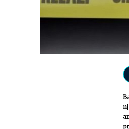
Ba
nj
a
p