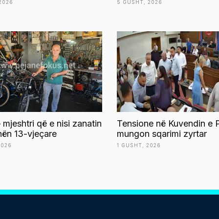
2026
5 GUSHT, 2026
 mjeshtri që e nisi zanatin
Tensione në Kuvendin e P
ën 13-vjeçare
mungon sqarimi zyrtar
2026
1 GUSHT, 2026