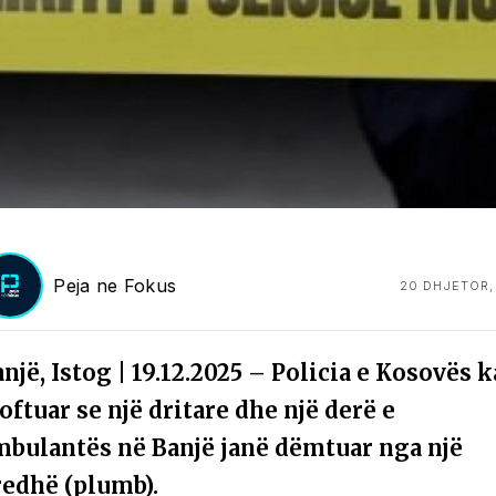
Peja ne Fokus
20 DHJETOR,
një, Istog | 19.12.2025 – Policia e Kosovës k
oftuar se një dritare dhe një derë e
mbulantës në Banjë janë dëmtuar nga një
redhë (plumb).