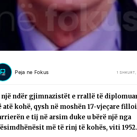
Peja ne Fokus
1 SHKURT,
 një ndër gjimnazistët e rrallë të diplomua
ë atë kohë, qysh në moshën 17-vjeçare fillo
rrierën e tij në arsim duke u bërë një nga
ësimdhënësit më të rinj të kohës, viti 1952