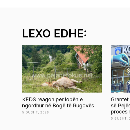
LEXO EDHE:
KEDS reagon për lopën e
Grantet
ngordhur në Bogë të Rugovës
së Pejë
procesi
5 GUSHT, 2026
5 GUSHT, 