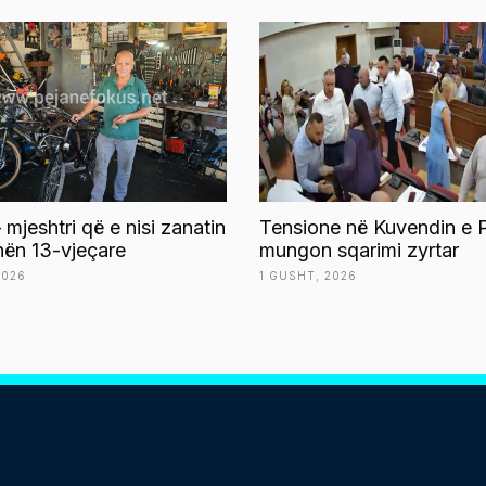
 mjeshtri që e nisi zanatin
Tensione në Kuvendin e P
ën 13-vjeçare
mungon sqarimi zyrtar
2026
1 GUSHT, 2026