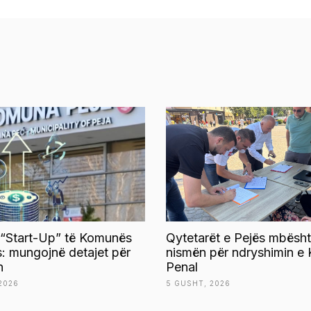
 “Start-Up” të Komunës
Qytetarët e Pejës mbësht
s: mungojnë detajet për
nismën për ndryshimin e 
n
Penal
2026
5 GUSHT, 2026