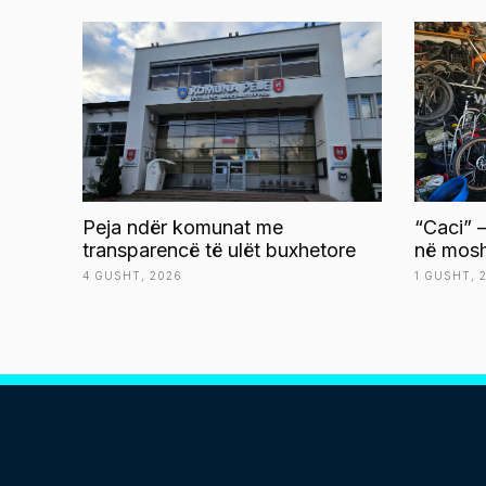
Peja ndër komunat me
“Caci” –
transparencë të ulët buxhetore
në mosh
4 GUSHT, 2026
1 GUSHT, 