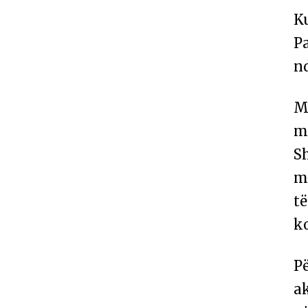
Ku
P
n
Më
m
S
më
të
ko
P
ak