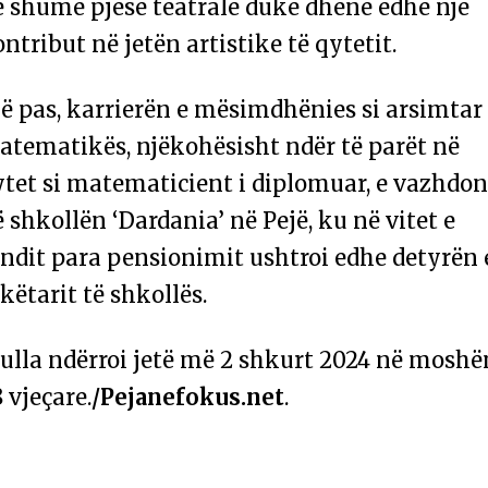
ë shumë pjesë teatrale duke dhënë edhe një
ntribut në jetën artistike të qytetit.
 pas, karrierën e mësimdhënies si arsimtar 
atematikës, njëkohësisht ndër të parët në
ytet si matematicient i diplomuar, e vazhdo
 shkollën ‘Dardania’ në Pejë, ku në vitet e
ndit para pensionimit ushtroi edhe detyrën 
këtarit të shkollës.
ulla ndërroi jetë më 2 shkurt 2024 në moshë
 vjeçare.
/Pejanefokus.net
.