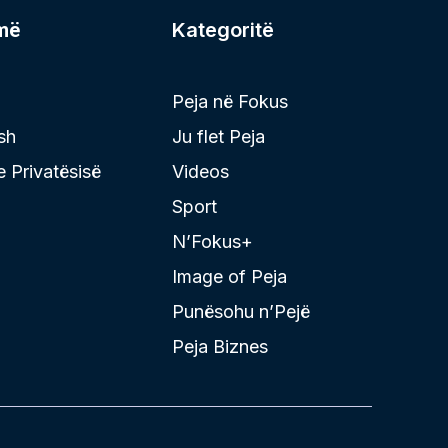
më
Kategoritë
Peja në Fokus
sh
Ju flet Peja
 e Privatësisë
Videos
Sport
N’Fokus+
Image of Peja
Punësohu n’Pejë
Peja Biznes