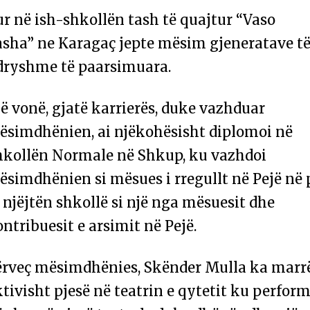
r në ish-shkollën tash të quajtur “Vaso
asha” ne Karagaç jepte mësim gjeneratave t
dryshme të paarsimuara.
 vonë, gjatë karrierës, duke vazhduar
ësimdhënien, ai njëkohësisht diplomoi në
hkollën Normale në Shkup, ku vazhdoi
simdhënien si mësues i rregullt në Pejë në 
 njëjtën shkollë si një nga mësuesit dhe
ntribuesit e arsimit në Pejë.
ërveç mësimdhënies, Skënder Mulla ka marr
tivisht pjesë në teatrin e qytetit ku perfor