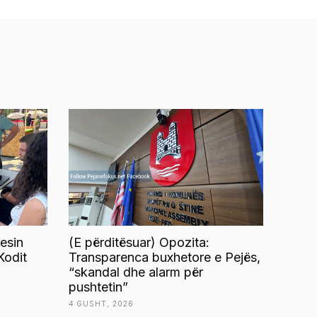
esin
(E përditësuar) Opozita:
Kodit
Transparenca buxhetore e Pejës,
“skandal dhe alarm për
pushtetin”
4 GUSHT, 2026