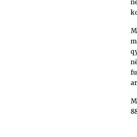
n
ko
Më
m
q
në
fu
ar
M
88