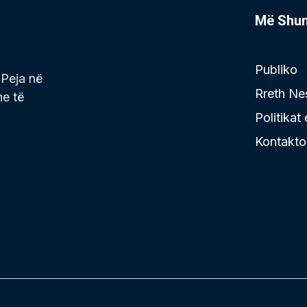
Më Shu
Publiko
 Peja në
Rreth Ne
he të
Politikat
Kontakto