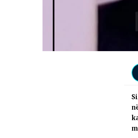
Si
n
ka
m