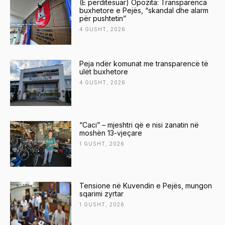
(E përditësuar) Opozita: Transparenca
buxhetore e Pejës, “skandal dhe alarm
për pushtetin”
4 GUSHT, 2026
Peja ndër komunat me transparencë të
ulët buxhetore
4 GUSHT, 2026
“Caci” – mjeshtri që e nisi zanatin në
moshën 13-vjeçare
1 GUSHT, 2026
Tensione në Kuvendin e Pejës, mungon
sqarimi zyrtar
1 GUSHT, 2026