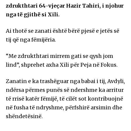
zdrukthtari 64-vjeçar Hazir Tahiri, i njohur
nga të gjithë si Xili.
Ai thotë se zanati është bërë pjesë e jetës së
tij që nga fëmijëria.
“Me zdrukthtari mirrem gati se qysh jom
lind”, shprehet axha Xili për Peja në Fokus.
Zanatin e ka trashëguar nga babai i tij, Avdyli,
ndërsa përmes punës së ndershme ka arritur
të rrisë katër fëmijë, të cilët sot kontribuojnë
në fusha të ndryshme, përfshirë arsimin dhe
shëndetësinë.