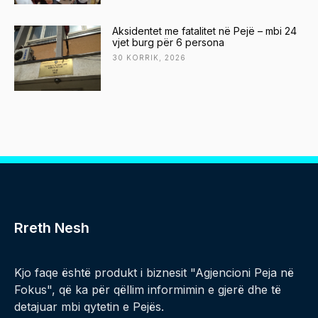
Aksidentet me fatalitet në Pejë – mbi 24
vjet burg për 6 persona
30 KORRIK, 2026
Rreth Nesh
Kjo faqe është produkt i biznesit "Agjencioni Peja në
Fokus", që ka për qëllim informimin e gjerë dhe të
detajuar mbi qytetin e Pejës.