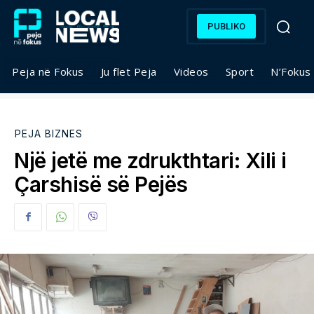
PUBLIKO
Peja në Fokus
Ju flet Peja
Videos
Sport
N’Fokus
PEJA BIZNES
Një jetë me zdrukthtari: Xili i
Çarshisë së Pejës