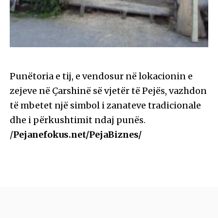
Punëtoria e tij, e vendosur në lokacionin e
zejeve në Çarshinë së vjetër të Pejës, vazhdon
të mbetet një simbol i zanateve tradicionale
dhe i përkushtimit ndaj punës.
/
Pejanefokus.net/PejaBiznes/