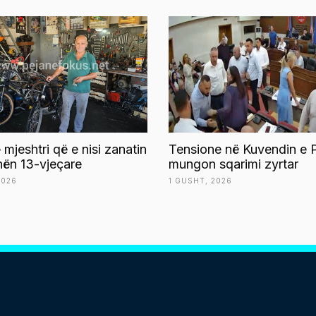
 mjeshtri që e nisi zanatin
Tensione në Kuvendin e P
ën 13-vjeçare
mungon sqarimi zyrtar
2026
1 GUSHT, 2026