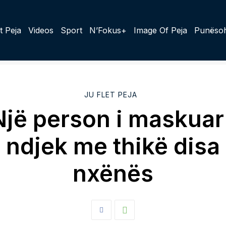
t Peja
Videos
Sport
N’Fokus+
Image Of Peja
Punësoh
JU FLET PEJA
Një person i maskuar 
ndjek me thikë disa
nxënës