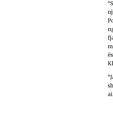
“S
nj
P
ng
fj
mj
ës
K
“J
sh
ai