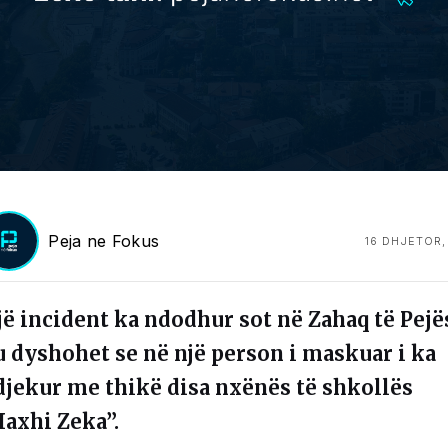
Peja ne Fokus
16 DHJETOR,
jë incident ka ndodhur sot në Zahaq të Pejë
u dyshohet se në një person i maskuar i ka
djekur me thikë disa nxënës të shkollës
Haxhi Zeka”.