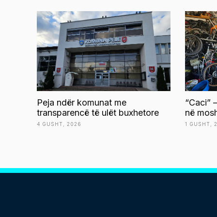
Peja ndër komunat me
“Caci” –
transparencë të ulët buxhetore
në mosh
4 GUSHT, 2026
1 GUSHT, 