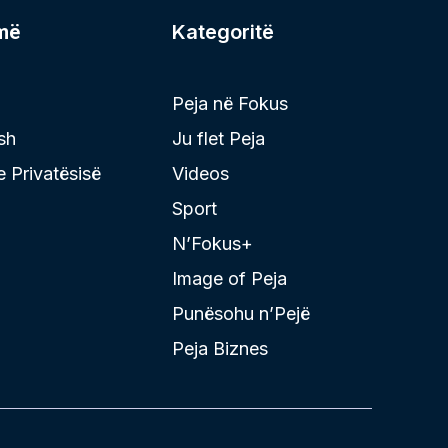
më
Kategoritë
Peja në Fokus
sh
Ju flet Peja
 e Privatësisë
Videos
Sport
N’Fokus+
Image of Peja
Punësohu n’Pejë
Peja Biznes