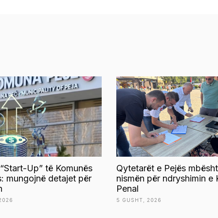
 “Start-Up” të Komunës
Qytetarët e Pejës mbësht
s: mungojnë detajet për
nismën për ndryshimin e 
n
Penal
2026
5 GUSHT, 2026