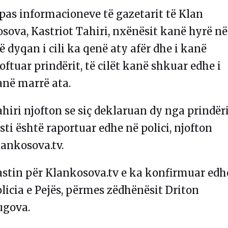
pas informacioneve të gazetarit të Klan
sova, Kastriot Tahiri, nxënësit kanë hyrë në
ë dyqan i cili ka qenë aty afër dhe i kanë
oftuar prindërit, të cilët kanë shkuar edhe i
anë marrë ata.
hiri njofton se siç deklaruan dy nga prindëri
sti është raportuar edhe në polici, njofton
lankosova.tv.
astin për Klankosova.tv e ka konfirmuar edh
licia e Pejës, përmes zëdhënësit Driton
ugova.