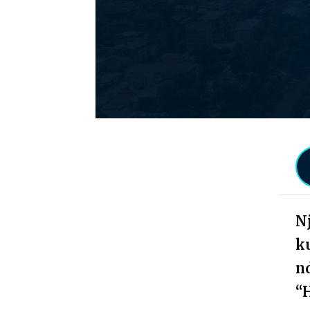
N
k
n
“