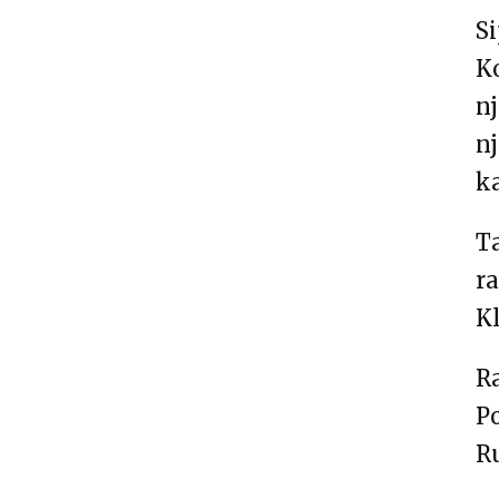
Si
Ko
nj
nj
k
Ta
ra
K
R
Po
R