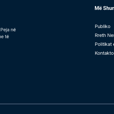
Më Shu
Publiko
 Peja në
Rreth Ne
he të
Politikat
Kontakto