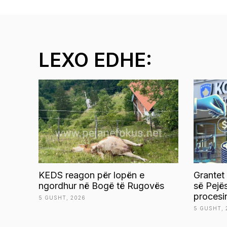
LEXO EDHE:
KEDS reagon për lopën e
Grantet
ngordhur në Bogë të Rugovës
së Pejë
procesi
5 GUSHT, 2026
5 GUSHT, 