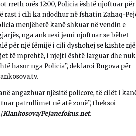
ot rreth orës 12:00, Policia është njoftuar për
ë rast i cili ka ndodhur në fshatin Zahaq-Pej
olicia menjëherë kanë shkuar në vendin e
jarjës, nga ankuesi jemi njoftuar se bëhet
alë për një fëmijë i cili dyshohej se kishte një
et të mprehtë, i njejti është larguar dhe nuk
htë hasur nga Policia”, deklaroi Rugova për
lankosova.tv.
anë angazhuar njësitë policore, të cilët i kan
tuar patrullimet në atë zonë”, theksoi
./
Klankosova/Pejanefokus.net
.