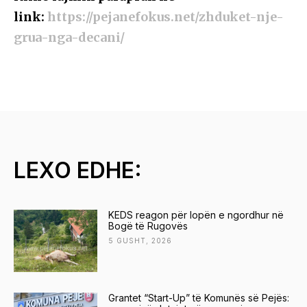
link:
https://pejanefokus.net/zhduket-nje-
grua-nga-decani/
LEXO EDHE:
KEDS reagon për lopën e ngordhur në
Bogë të Rugovës
5 GUSHT, 2026
Grantet “Start-Up” të Komunës së Pejës: