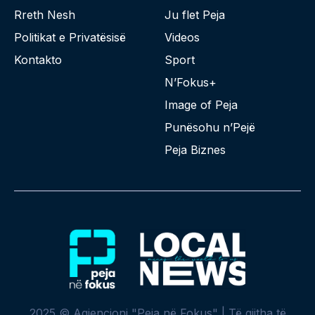
Rreth Nesh
Ju flet Peja
Politikat e Privatësisë
Videos
Kontakto
Sport
N’Fokus+
Image of Peja
Punësohu n’Pejë
Peja Biznes
2025 © Agjencioni "Peja në Fokus" | Të gjitha të