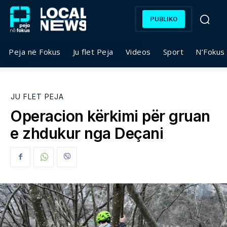
PUBLIKO
Peja në Fokus
Ju flet Peja
Videos
Sport
N’Fokus
JU FLET PEJA
Operacion kërkimi për gruan
e zhdukur nga Deçani