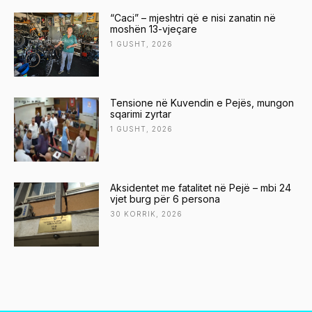
“Caci” – mjeshtri që e nisi zanatin në
moshën 13-vjeçare
1 GUSHT, 2026
Tensione në Kuvendin e Pejës, mungon
sqarimi zyrtar
1 GUSHT, 2026
Aksidentet me fatalitet në Pejë – mbi 24
vjet burg për 6 persona
30 KORRIK, 2026