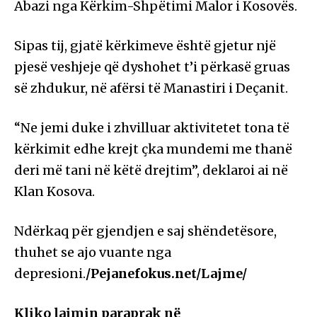
Abazi nga Kërkim-Shpëtimi Malor i Kosovës.
Sipas tij, gjatë kërkimeve është gjetur një
pjesë veshjeje që dyshohet t’i përkasë gruas
së zhdukur, në afërsi të Manastiri i Deçanit.
“Ne jemi duke i zhvilluar aktivitetet tona të
kërkimit edhe krejt çka mundemi me thanë
deri më tani në këtë drejtim”, deklaroi ai në
Klan Kosova.
Ndërkaq për gjendjen e saj shëndetësore,
thuhet se ajo vuante nga
depresioni.
/Pejanefokus.net/Lajme/
Kliko lajmin paraprak në