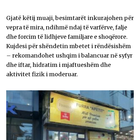
Gjatë këtij muaji, besimtarët inkurajohen për
vepra të mira, ndihmë ndaj të varfërve, falje
dhe forcim të lidhjeve familjare e shoqërore.
Kujdesi për shëndetin mbetet i rëndësishëm
– rekomandohet ushqim i balancuar në syfyr
dhe iftar, hidratim i mjaftueshëm dhe
aktivitet fizik i moderuar.