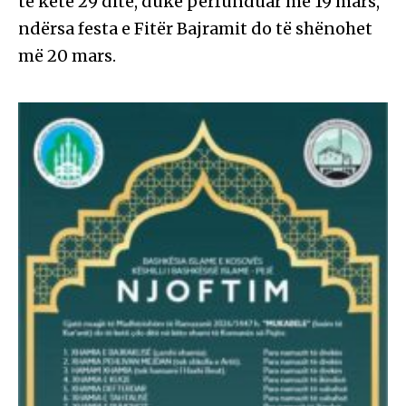
të ketë 29 ditë, duke përfunduar më 19 mars,
ndërsa festa e Fitër Bajramit do të shënohet
më 20 mars.