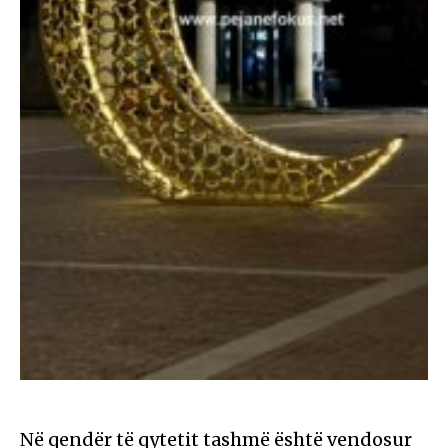
Në qendër të qytetit tashmë është vendosur