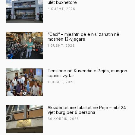
ulët buxhetore
4 GUSHT, 2026
“Caci” – mjeshtri që e nisi zanatin në
moshën 13-vjeçare
1 GUSHT, 2026
Tensione në Kuvendin e Pejës, mungon
sqarimi zyrtar
1 GUSHT, 2026
Aksidentet me fatalitet në Pejë – mbi 24
vjet burg për 6 persona
30 KORRIK, 2026