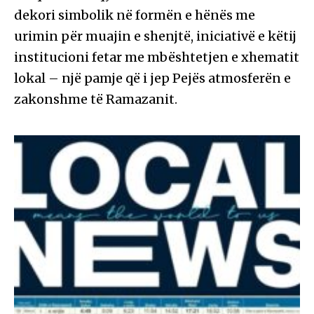
dekori simbolik në formën e hënës me
urimin për muajin e shenjtë, iniciativë e këtij
institucioni fetar me mbështetjen e xhematit
lokal – një pamje që i jep Pejës atmosferën e
zakonshme të Ramazanit.