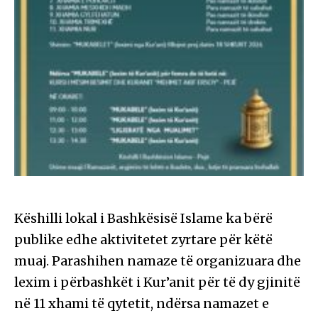
Këshilli lokal i Bashkësisë Islame ka bërë
publike edhe aktivitetet zyrtare për këtë
muaj. Parashihen namaze të organizuara dhe
lexim i përbashkët i Kur’anit për të dy gjinitë
në 11 xhami të qytetit, ndërsa namazet e