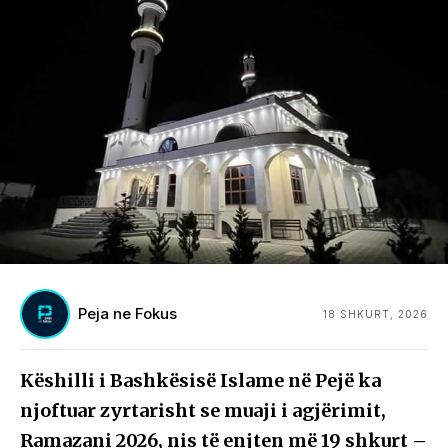
Peja ne Fokus
18 SHKURT, 2026
Këshilli i Bashkësisë Islame në Pejë ka
njoftuar zyrtarisht se muaji i agjërimit,
Ramazani 2026, nis të enjten më 19 shkurt –