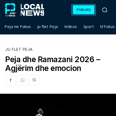
PUBLIKO
Peja në Fokus
Ju flet Peja
Videos
Sport
N’Fokus
JU FLET PEJA
Peja dhe Ramazani 2026 –
Agjërim dhe emocion