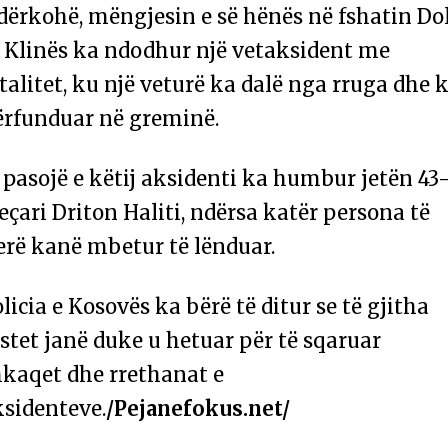
dërkohë, mëngjesin e së hënës në fshatin Dol
ë Klinës ka ndodhur një vetaksident me
talitet, ku një veturë ka dalë nga rruga dhe 
ërfunduar në greminë.
 pasojë e këtij aksidenti ka humbur jetën 43
eçari Driton Haliti, ndërsa katër persona të
erë kanë mbetur të lënduar.
licia e Kosovës ka bërë të ditur se të gjitha
stet janë duke u hetuar për të sqaruar
hkaqet dhe rrethanat e
ksidenteve.
/Pejanefokus.net/