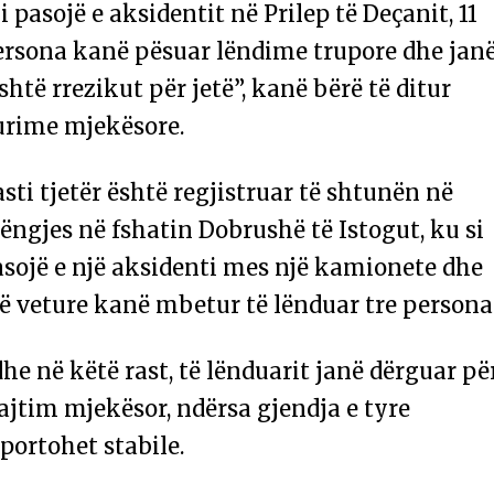
i pasojë e aksidentit në Prilep të Deçanit, 11
ersona kanë pësuar lëndime trupore dhe jan
shtë rrezikut për jetë”, kanë bërë të ditur
urime mjekësore.
sti tjetër është regjistruar të shtunën në
ngjes në fshatin Dobrushë të Istogut, ku si
asojë e një aksidenti mes një kamionete dhe
ë veture kanë mbetur të lënduar tre persona
he në këtë rast, të lënduarit janë dërguar pë
ajtim mjekësor, ndërsa gjendja e tyre
portohet stabile.