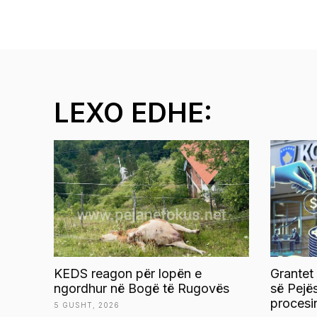
LEXO EDHE:
KEDS reagon për lopën e
Grantet
ngordhur në Bogë të Rugovës
së Pejë
procesi
5 GUSHT, 2026