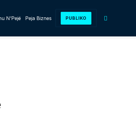
u N’Pejë
Peja Biznes
PUBLIKO
1
e