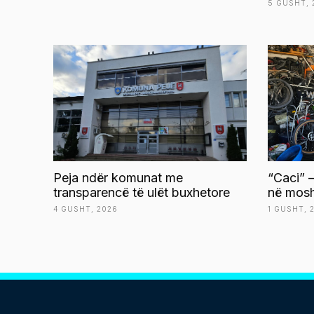
5 GUSHT, 
Peja ndër komunat me
“Caci” –
transparencë të ulët buxhetore
në mosh
4 GUSHT, 2026
1 GUSHT, 