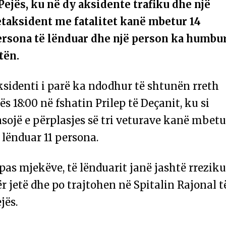
Pejës, ku në dy aksidente trafiku dhe një
etaksident me fatalitet kanë mbetur 14
ersona të lënduar dhe një person ka humbu
tën.
sidenti i parë ka ndodhur të shtunën rreth
ës 18:00 në fshatin Prilep të Deçanit, ku si
sojë e përplasjes së tri veturave kanë mbetu
 lënduar 11 persona.
pas mjekëve, të lënduarit janë jashtë rreziku
r jetë dhe po trajtohen në Spitalin Rajonal t
jës.