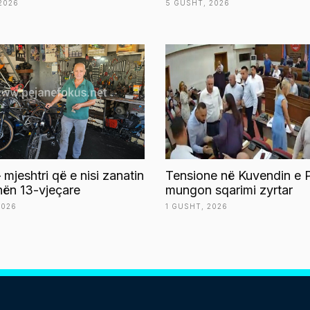
2026
5 GUSHT, 2026
 mjeshtri që e nisi zanatin
Tensione në Kuvendin e P
ën 13-vjeçare
mungon sqarimi zyrtar
2026
1 GUSHT, 2026