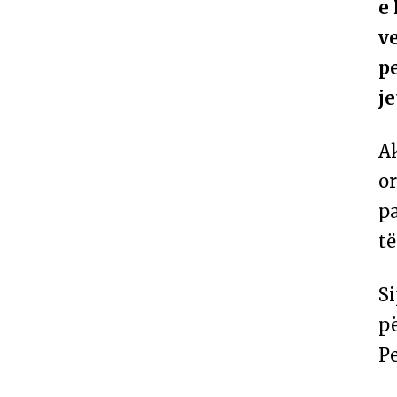
e 
v
p
je
Ak
or
pa
të
Si
pë
Pe