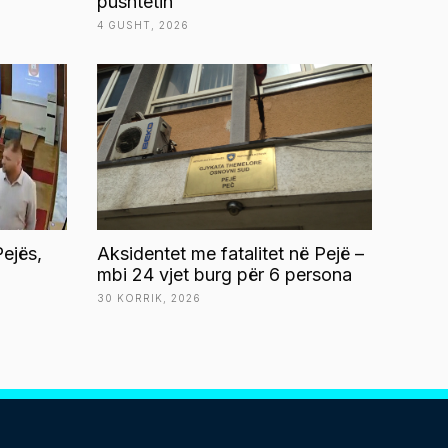
pushtetin”
4 GUSHT, 2026
ejës,
Aksidentet me fatalitet në Pejë –
mbi 24 vjet burg për 6 persona
30 KORRIK, 2026