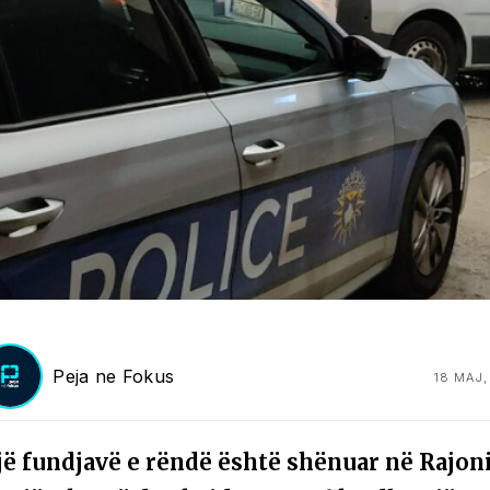
Peja ne Fokus
18 MAJ,
jë fundjavë e rëndë është shënuar në Rajon