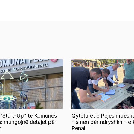
 “Start-Up” të Komunës
Qytetarët e Pejës mbësht
s: mungojnë detajet për
nismën për ndryshimin e 
n
Penal