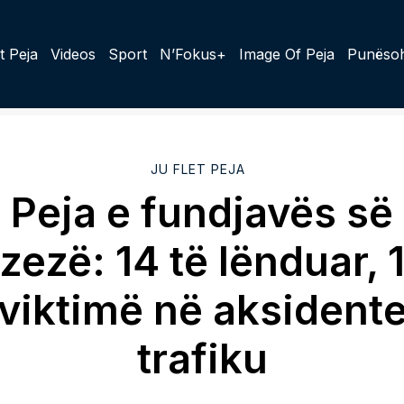
t Peja
Videos
Sport
N’Fokus+
Image Of Peja
Punësoh
JU FLET PEJA
Peja e fundjavës së
zezë: 14 të lënduar, 
viktimë në aksident
trafiku