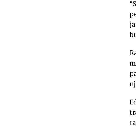
“S
p
ja
b
Ra
më
p
nj
Ed
tr
ra