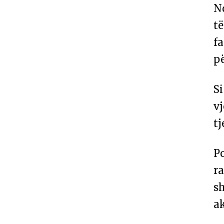
N
t
fa
p
Si
vj
tj
Po
ra
s
a