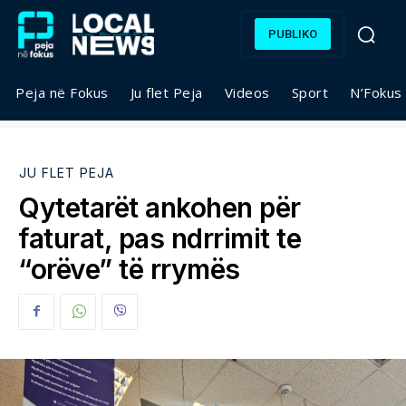
PUBLIKO
Peja në Fokus
Ju flet Peja
Videos
Sport
N’Fokus
JU FLET PEJA
Qytetarët ankohen për
faturat, pas ndrrimit te
“orëve” të rrymës