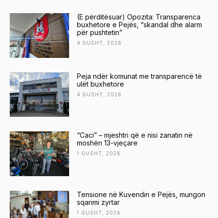
(E përditësuar) Opozita: Transparenca
buxhetore e Pejës, “skandal dhe alarm
për pushtetin”
4 GUSHT, 2026
Peja ndër komunat me transparencë të
ulët buxhetore
4 GUSHT, 2026
“Caci” – mjeshtri që e nisi zanatin në
moshën 13-vjeçare
1 GUSHT, 2026
Tensione në Kuvendin e Pejës, mungon
sqarimi zyrtar
1 GUSHT, 2026