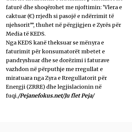
faturë dhe shoqërohet me njoftimin: ‘Vlera e
caktuar (€) rrjedh si pasojë e ndërrimit të
njehsorit’”, thuhet në përgjigjen e Zyrës për
Media të KEDS.
Nga KEDS kanë theksuar se mënyra e
faturimit për konsumatorët mbetet e
pandryshuar dhe se dorëzimi i faturave
vazhdon në përputhje me rregullat e
miratuara nga Zyra e Rregullatorit për
Energji (ZRRE) dhe legjislacionin në
fuqi.
/Pejanefokus.net/Ju flet Peja/