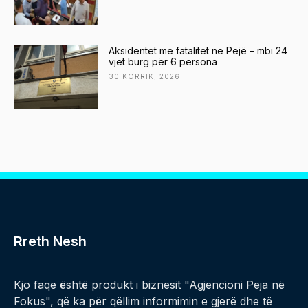
Aksidentet me fatalitet në Pejë – mbi 24
vjet burg për 6 persona
30 KORRIK, 2026
Rreth Nesh
Kjo faqe është produkt i biznesit "Agjencioni Peja në
Fokus", që ka për qëllim informimin e gjerë dhe të