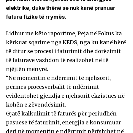
elektrike, duke thënë se nuk kanë pranuar
fatura fizike të rrymës.
Lidhur me këto raportime, Peja në Fokus ka
kërkuar sqarime nga KEDS, nga ku kanë bërë
të ditur se procesi i faturimit dhe dorëzimit
të faturave vazhdon të realizohet në të
njëjtën mënyrë.
“Në momentin e ndërrimit të njehsorit,
përmes procesverbalit të ndërrimit
evidentohet gjendja e njehsorit ekzistues në
kohën e zëvendësimit.
Gjatë kalkulimit të faturës për periudhën
pasuese të faturimit, energjia e konsumuar
deri në momentin e ndërrimit përfshihet në