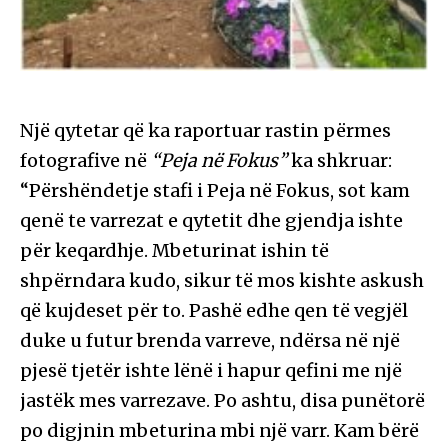
Një qytetar që ka raportuar rastin përmes
fotografive në
“Peja në Fokus”
ka shkruar:
“Përshëndetje stafi i Peja në Fokus, sot kam
qenë te varrezat e qytetit dhe gjendja ishte
për keqardhje. Mbeturinat ishin të
shpërndara kudo, sikur të mos kishte askush
që kujdeset për to. Pashë edhe qen të vegjël
duke u futur brenda varreve, ndërsa në një
pjesë tjetër ishte lënë i hapur qefini me një
jastëk mes varrezave. Po ashtu, disa punëtorë
po digjnin mbeturina mbi një varr. Kam bërë