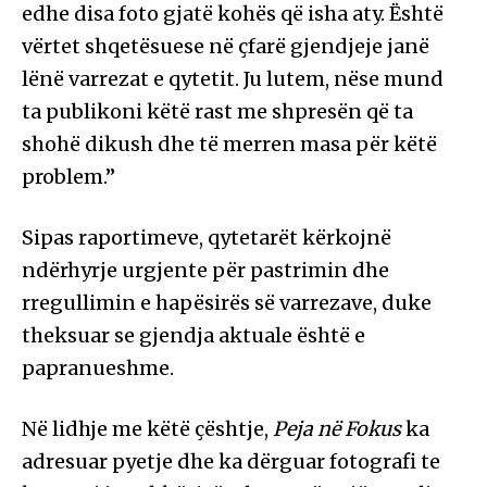
edhe disa foto gjatë kohës që isha aty. Është
vërtet shqetësuese në çfarë gjendjeje janë
lënë varrezat e qytetit. Ju lutem, nëse mund
ta publikoni këtë rast me shpresën që ta
shohë dikush dhe të merren masa për këtë
problem.”
Sipas raportimeve, qytetarët kërkojnë
ndërhyrje urgjente për pastrimin dhe
rregullimin e hapësirës së varrezave, duke
theksuar se gjendja aktuale është e
papranueshme.
Në lidhje me këtë çështje,
Peja në Fokus
ka
adresuar pyetje dhe ka dërguar fotografi te