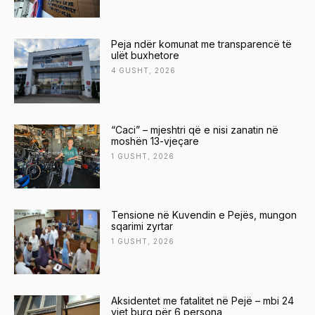
Peja ndër komunat me transparencë të
ulët buxhetore
4 GUSHT, 2026
“Caci” – mjeshtri që e nisi zanatin në
moshën 13-vjeçare
1 GUSHT, 2026
Tensione në Kuvendin e Pejës, mungon
sqarimi zyrtar
1 GUSHT, 2026
Aksidentet me fatalitet në Pejë – mbi 24
vjet burg për 6 persona