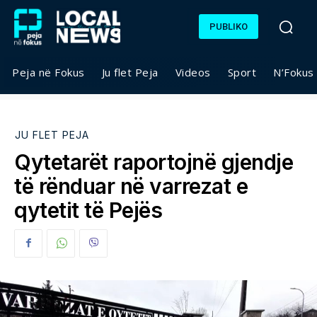
PUBLIKO
Peja në Fokus
Ju flet Peja
Videos
Sport
N’Fokus
JU FLET PEJA
Qytetarët raportojnë gjendje
të rënduar në varrezat e
qytetit të Pejës