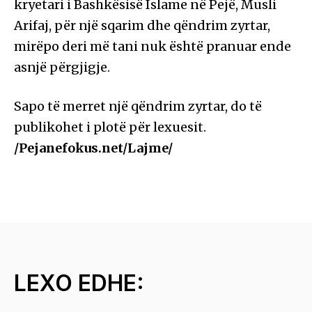
kryetari i Bashkësisë Islame në Pejë, Musli
Arifaj, për një sqarim dhe qëndrim zyrtar,
mirëpo deri më tani nuk është pranuar ende
asnjë përgjigje.
Sapo të merret një qëndrim zyrtar, do të
publikohet i plotë për lexuesit.
/Pejanefokus.net/Lajme/
LEXO EDHE: