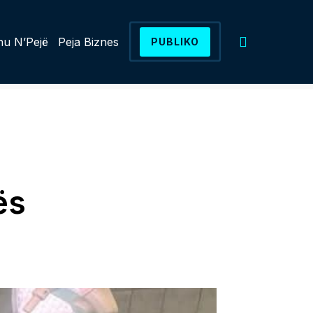
u N’Pejë
Peja Biznes
PUBLIKO
ës