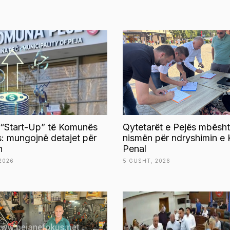
 “Start-Up” të Komunës
Qytetarët e Pejës mbësht
s: mungojnë detajet për
nismën për ndryshimin e 
n
Penal
2026
5 GUSHT, 2026