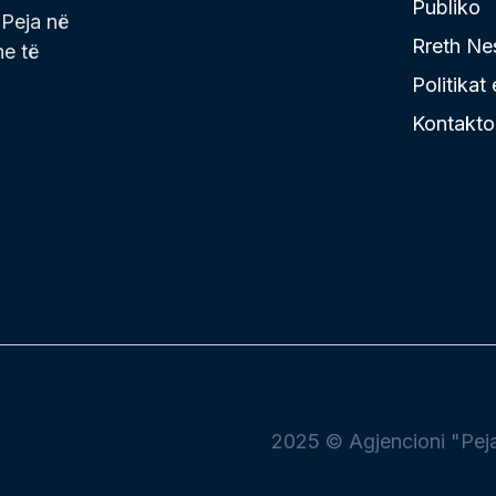
Publiko
 Peja në
Rreth Ne
he të
Politikat
Kontakto
2025 © Agjencioni "Peja 