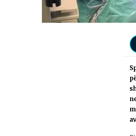
Sp
pë
s
n
m
a