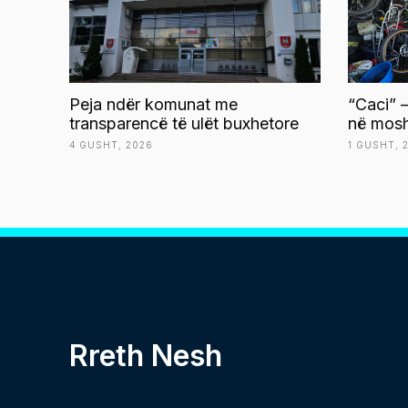
Peja ndër komunat me
“Caci” –
transparencë të ulët buxhetore
në mosh
4 GUSHT, 2026
1 GUSHT, 
Rreth Nesh