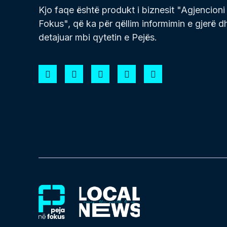
Kjo faqe është produkt i biznesit "Agjencioni
Fokus", që ka për qëllim informimin e gjerë d
detajuar mbi qytetin e Pejës.