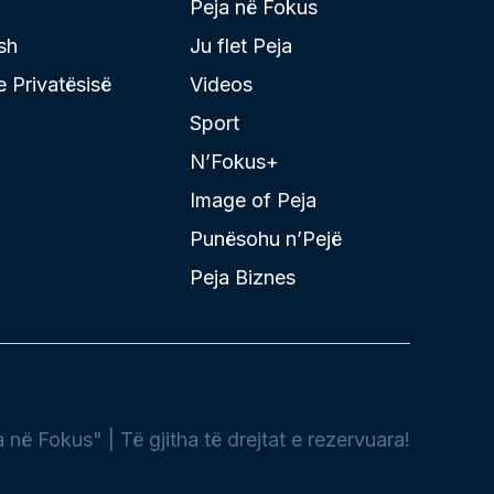
Peja në Fokus
sh
Ju flet Peja
 e Privatësisë
Videos
Sport
N’Fokus+
Image of Peja
Punësohu n’Pejë
Peja Biznes
në Fokus" | Të gjitha të drejtat e rezervuara!