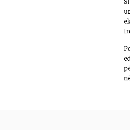
Si
ur
ek
In
Po
ed
p
në