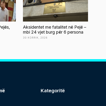
ejës,
Aksidentet me fatalitet në Pejë –
mbi 24 vjet burg për 6 persona
30 KORRIK, 2026
më
Kategoritë