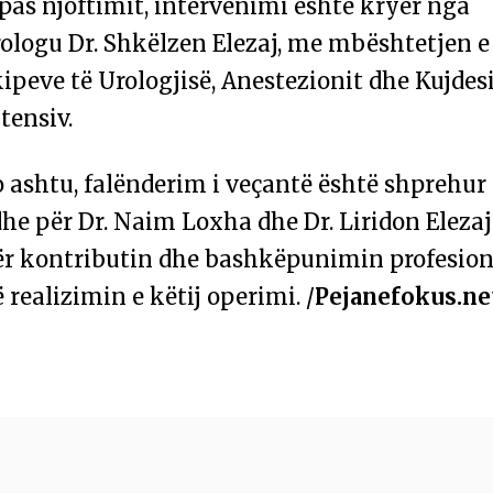
pas njoftimit, intervenimi është kryer nga
ologu Dr. Shkëlzen Elezaj, me mbështetjen e
ipeve të Urologjisë, Anestezionit dhe Kujdes
tensiv.
 ashtu, falënderim i veçantë është shprehur
he për Dr. Naim Loxha dhe Dr. Liridon Elezaj
ër kontributin dhe bashkëpunimin profesion
 realizimin e këtij operimi. /
Pejanefokus.ne