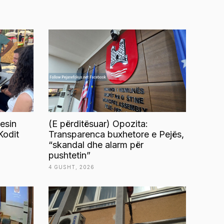
esin
(E përditësuar) Opozita:
Kodit
Transparenca buxhetore e Pejës,
“skandal dhe alarm për
pushtetin”
4 GUSHT, 2026