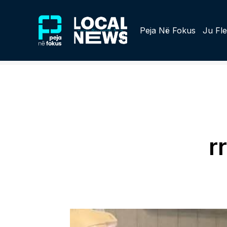
Peja Në Fokus
Ju Fle
r