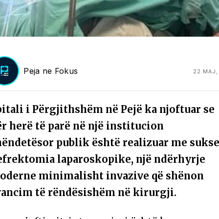
Peja ne Fokus
22 MAJ,
itali i Përgjithshëm në Pejë ka njoftuar se
r herë të parë në një institucion
hëndetësor publik është realizuar me suks
efrektomia laparoskopike, një ndërhyrje
oderne minimalisht invazive që shënon
vancim të rëndësishëm në kirurgji.