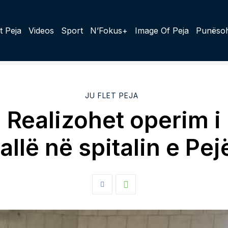
t Peja
Videos
Sport
N’Fokus+
Image Of Peja
Punësoh
JU FLET PEJA
Realizohet operim i
rallë në spitalin e Pej