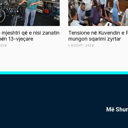
 mjeshtri që e nisi zanatin
Tensione në Kuvendin e P
ën 13-vjeçare
mungon sqarimi zyrtar
2026
1 GUSHT, 2026
Më Shu