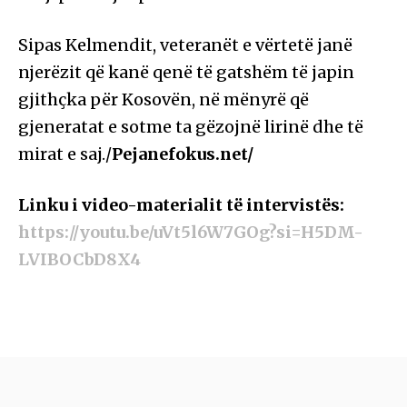
Sipas Kelmendit, veteranët e vërtetë janë
njerëzit që kanë qenë të gatshëm të japin
gjithçka për Kosovën, në mënyrë që
gjeneratat e sotme ta gëzojnë lirinë dhe të
mirat e saj./
Pejanefokus.net/
Linku i video-materialit të intervistës:
https://youtu.be/uVt5l6W7GOg?si=H5DM-
LVIBOCbD8X4