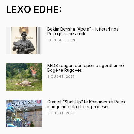
LEXO EDHE:
Bekim Berisha “Abeja” – luftëtari nga
Peja që ra në Junik
10 GUSHT, 2026
KEDS reagon për lopën e ngordhur në
Bogë të Rugovës
5 GUSHT, 2026
Grantet “Start-Up” të Komunës së Pejës:
mungojnë detajet për procesin
5 GUSHT, 2026