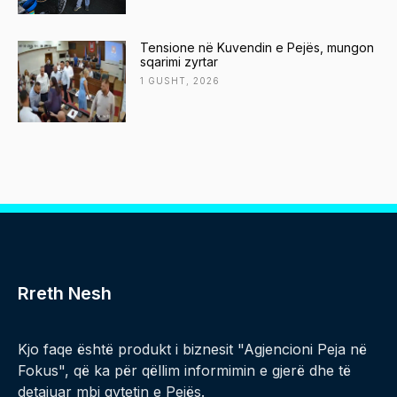
Tensione në Kuvendin e Pejës, mungon
sqarimi zyrtar
1 GUSHT, 2026
Rreth Nesh
Kjo faqe është produkt i biznesit "Agjencioni Peja në
Fokus", që ka për qëllim informimin e gjerë dhe të
detajuar mbi qytetin e Pejës.