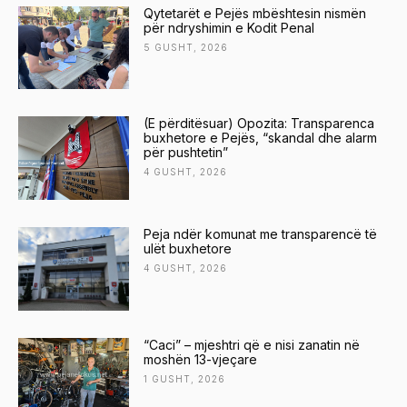
Qytetarët e Pejës mbështesin nismën
për ndryshimin e Kodit Penal
5 GUSHT, 2026
(E përditësuar) Opozita: Transparenca
buxhetore e Pejës, “skandal dhe alarm
për pushtetin”
4 GUSHT, 2026
Peja ndër komunat me transparencë të
ulët buxhetore
4 GUSHT, 2026
“Caci” – mjeshtri që e nisi zanatin në
moshën 13-vjeçare
1 GUSHT, 2026