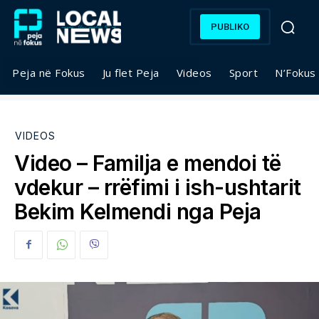
PUBLIKO
Peja në Fokus
Ju flet Peja
Videos
Sport
N’Fokus
VIDEOS
Video – Familja e mendoi të
vdekur – rrëfimi i ish-ushtarit
Bekim Kelmendi nga Peja