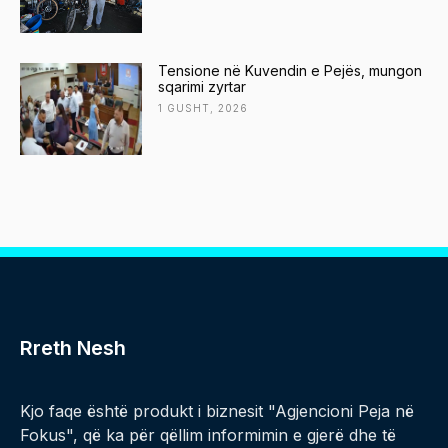
Tensione në Kuvendin e Pejës, mungon
sqarimi zyrtar
1 GUSHT, 2026
Rreth Nesh
Kjo faqe është produkt i biznesit "Agjencioni Peja në
Fokus", që ka për qëllim informimin e gjerë dhe të