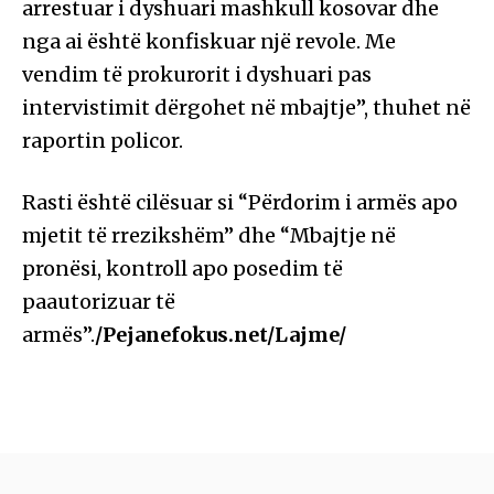
arrestuar i dyshuari mashkull kosovar dhe
nga ai është konfiskuar një revole. Me
vendim të prokurorit i dyshuari pas
intervistimit dërgohet në mbajtje”, thuhet në
raportin policor.
Rasti është cilësuar si “Përdorim i armës apo
mjetit të rrezikshëm” dhe “Mbajtje në
pronësi, kontroll apo posedim të
paautorizuar të
armës”.
/Pejanefokus.net/Lajme/