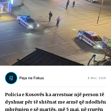
Peja ne Fokus
8 MAJ, 2026
Policia e Kosovës ka arrestuar një person të
dyshuar për të shtënat me armë që ndodhën
mbrëmjen e së martës, më 5 maj, në rrugën