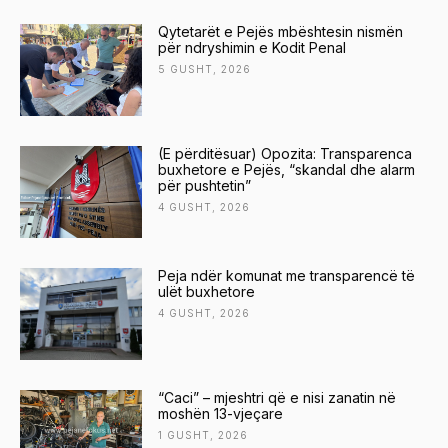
Qytetarët e Pejës mbështesin nismën
për ndryshimin e Kodit Penal
5 GUSHT, 2026
(E përditësuar) Opozita: Transparenca
buxhetore e Pejës, “skandal dhe alarm
për pushtetin”
4 GUSHT, 2026
Peja ndër komunat me transparencë të
ulët buxhetore
4 GUSHT, 2026
“Caci” – mjeshtri që e nisi zanatin në
moshën 13-vjeçare
1 GUSHT, 2026