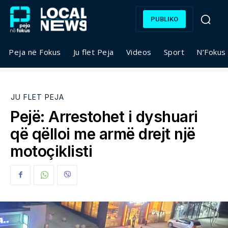
PUBLIKO
Peja në Fokus
Ju flet Peja
Videos
Sport
N’Fokus
JU FLET PEJA
Pejë: Arrestohet i dyshuari
që qëlloi me armë drejt një
motoçiklisti