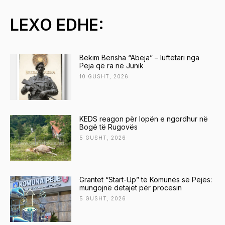
LEXO EDHE:
Bekim Berisha “Abeja” – luftëtari nga
Peja që ra në Junik
10 GUSHT, 2026
KEDS reagon për lopën e ngordhur në
Bogë të Rugovës
5 GUSHT, 2026
Grantet “Start-Up” të Komunës së Pejës:
mungojnë detajet për procesin
5 GUSHT, 2026