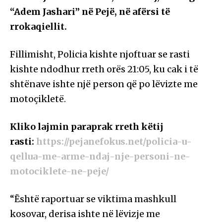
“Adem Jashari” në Pejë, në afërsi të
rrokaqiellit.
Fillimisht, Policia kishte njoftuar se rasti
kishte ndodhur rreth orës 21:05, ku cak i të
shtënave ishte një person që po lëvizte me
motoçikletë.
Kliko lajmin paraprak rreth këtij
rasti:
https://pejanefokus.net/policia-u-
qellua-me-arme-ndaj-nje-personi-ne-
motociklete-ne-peje/
“Është raportuar se viktima mashkull
kosovar, derisa ishte në lëvizje me