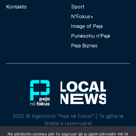
Kontakto
Sport
N’Fokus+
Image of Peja
Punësohu n’Pejë
Peja Biznes
2025 © Agjencioni "Peja në Fokus" | Të gjitha të
drejtat e rezervuara!
Ne përdorim cookies për t’u siguruar që ju japim përvojën më të