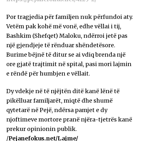
Por tragjedia për familjen nuk përfundoi aty.
Vetëm pak kohë më vonë, edhe vëllai i tij,
Bashkim (Shefqet) Maloku, ndërroi jetë pas
një gjendjeje të rënduar shëndetësore.
Burime bëjnë të ditur se ai vdiq brenda një
ore gjatë trajtimit në spital, pasi mori lajmin
e rëndë për humbjen e vëllait.
Dy vdekje në të njëjtën ditë kanë lënë të
pikëlluar familjarët, miqtë dhe shumë
qytetarë në Pejë, ndërsa pamjet e dy
njoftimeve mortore pranë njëra-tjetrës kanë
prekur opinionin publik.
/
Pejanefokus.net/Lajme/