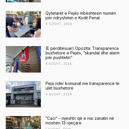
Qytetarët e Pejës mbështesin nismën
për ndryshimin e Kodit Penal
5 GUSHT, 2026
(E përditësuar) Opozita: Transparenca
buxhetore e Pejës, “skandal dhe alarm
për pushtetin”
4 GUSHT, 2026
Peja ndër komunat me transparencë të
ulët buxhetore
4 GUSHT, 2026
“Caci” – mjeshtri që e nisi zanatin në
moshën 13-vjeçare