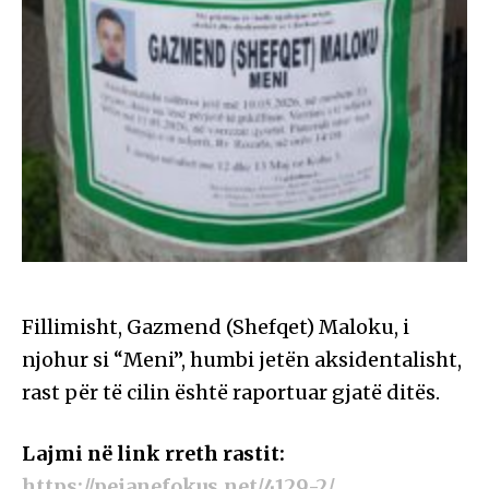
Fillimisht, Gazmend (Shefqet) Maloku, i
njohur si “Meni”, humbi jetën aksidentalisht,
rast për të cilin është raportuar gjatë ditës.
Lajmi në link rreth rastit:
https://pejanefokus.net/4129-2/