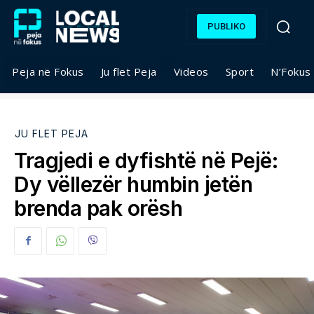
PUBLIKO
Peja në Fokus
Ju flet Peja
Videos
Sport
N’Fokus
JU FLET PEJA
Tragjedi e dyfishtë në Pejë:
Dy vëllezër humbin jetën
brenda pak orësh